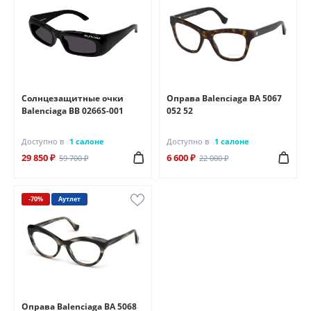
Солнцезащитные очки
Оправа Balenciaga BA 5067
Balenciaga BB 0266S-001
052 52
Доступно в
1 салоне
Доступно в
1 салоне
29 850 ₽
6 600 ₽
59 700 ₽
22 000 ₽
-70%
Аутлет
Оправа Balenciaga BA 5068