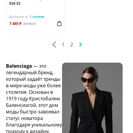
020 52
Доступно в
1 салоне
7 485 ₽
24 950 ₽
1
2
3
Balenciaga
— это
легендарный бренд,
который задаёт тренды
в мире моды уже более
столетия. Основан в
1919 году Кристобалем
Баленсиагой, этот дом
моды быстро завоевал
статус новатора
благодаря уникальному
подходу к дизайну.