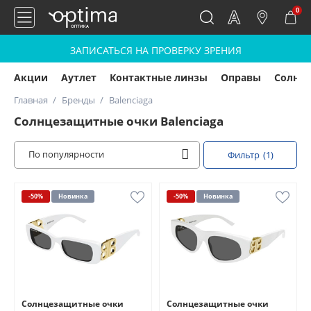
0
ЗАПИСАТЬСЯ НА ПРОВЕРКУ ЗРЕНИЯ
Акции
Аутлет
Контактные линзы
Оправы
Солнц
Главная
Бренды
Balenciaga
Солнцезащитные очки Balenciaga
По популярности
Фильтр
(1)
-50%
Новинка
-50%
Новинка
Солнцезащитные очки
Солнцезащитные очки