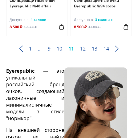
Солнцезащитные очки
Солнцезащитные очки
Eyerepublic №48 affair
Eyerepublic №94 cocos
Доступно в
1 салоне
Доступно в
3 салонах
8 500 ₽
8 500 ₽
17 000 ₽
17 000 ₽
1
...
9
10
11
12
13
14
Eyerepublic
— это
уникальный
российский бренд
очков, создающий
лаконичные и
минималистичные
модели в стиле
"нормкор".
На внешней стороне
очков не найти