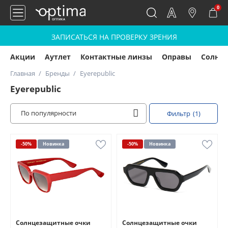
0
ЗАПИСАТЬСЯ НА ПРОВЕРКУ ЗРЕНИЯ
Акции
Аутлет
Контактные линзы
Оправы
Солнц
Главная
Бренды
Eyerepublic
Eyerepublic
По популярности
Фильтр
(1)
-50%
Новинка
-50%
Новинка
Солнцезащитные очки
Солнцезащитные очки