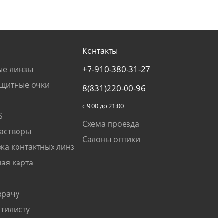
Контакты
+7-910-380-31-27
ые линзы
щитные очки
8(831)220-00-96
с 9:00 до 21:00
S
Схема проезда
растворы
Салоны оптики
жа контактных линз
ая карта
врачу
стилисту