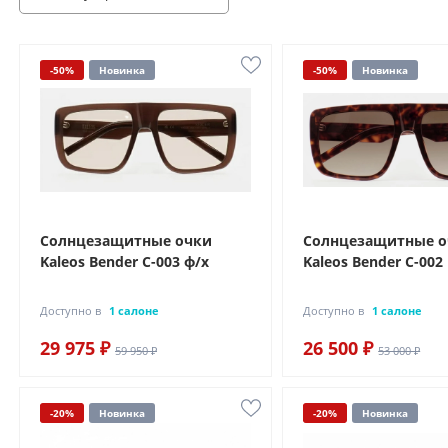
-50%
Новинка
-50%
Новинка
Солнцезащитные очки
Солнцезащитные 
Kaleos Bender C-003 ф/х
Kaleos Bender C-002
Доступно в
1 салоне
Доступно в
1 салоне
29 975 ₽
26 500 ₽
59 950 ₽
53 000 ₽
-20%
Новинка
-20%
Новинка