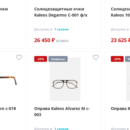
очки
Солнцезащитные очки
Солнцез
Kaleos Degarmo C-001 ф/х
Kaleos 10
Доступно в
1 салоне
Доступно в
26 450 ₽
23 625 
52 900 ₽
-20%
Новинка
-20%
Н
on c-018
Оправа Kaleos Alvarez M c-
Оправа Ka
003
Доступно в
1 салоне
Доступно в