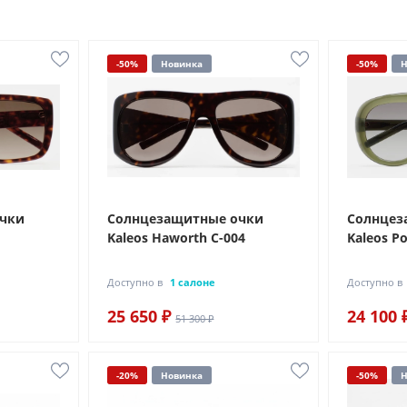
-50%
Новинка
-50%
Н
очки
Солнцезащитные очки
Солнцез
Kaleos Haworth C-004
Kaleos Po
Доступно в
1 салоне
Доступно в
25 650 ₽
24 100 
51 300 ₽
-20%
Новинка
-50%
Н