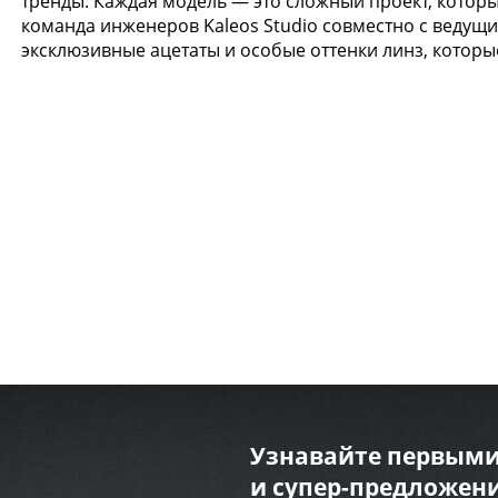
тренды. Каждая модель — это сложный проект, которы
команда инженеров Kaleos Studio совместно с веду
эксклюзивные ацетаты и особые оттенки линз, котор
Узнавайте первыми
и супер-предложени