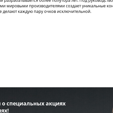
й разрабатывается более полутора лет. Под руководство
щими мировыми производителями создает уникальные кон
ые делают каждую пару очков исключительной.
 о специальных акциях
ях!