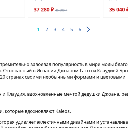
37 280 ₽
35 040 
46 600 ₽
1
2
3
4
5
6
стремительно завоевал популярность в мире моды благ
м. Основанный в Испании Джоаном Гассо и Клаудией Брот
м 20 странах своими необычными формами и цветовыми
ан и Клаудия, вдохновленные мечтой дедушки Джоана, р
, которые вдохновляют Kaleos.
оторая удивляет эклектичными дизайнами и устанавлив