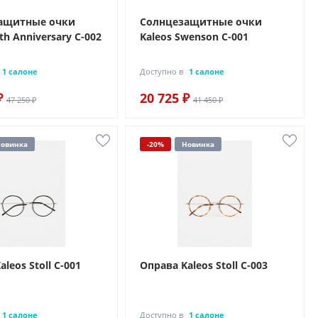
ащитные очки
Солнцезащитные очки
th Anniversary C-002
Kaleos Swenson C-001
1 салоне
Доступно в
1 салоне
₽
20 725 ₽
47 250 ₽
41 450 ₽
овинка
-20%
Новинка
leos Stoll C-001
Оправа Kaleos Stoll C-003
1 салоне
Доступно в
1 салоне