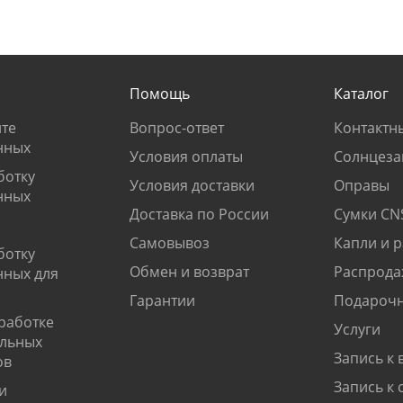
Помощь
Каталог
те
Вопрос-ответ
Контактн
нных
Условия оплаты
Солнцеза
ботку
Условия доставки
Оправы
нных
Доставка по России
Сумки CN
Самовывоз
Капли и 
ботку
Обмен и возврат
Распрода
нных для
Гарантии
Подарочн
работке
Услуги
альных
Запись к 
ов
Запись к 
и