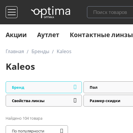
Акции
Аутлет
Контактные линзы
Главная
Бренды
Kaleos
Kaleos
Бренд
Пол
Свойства линзы
Размер скидки
Найдено
104
товара
По популярности