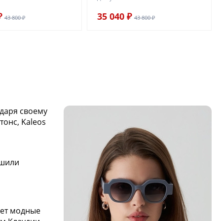
₽
35 040 ₽
43 800 ₽
43 800 ₽
одаря своему
онс, Kaleos
ешили
ает модные