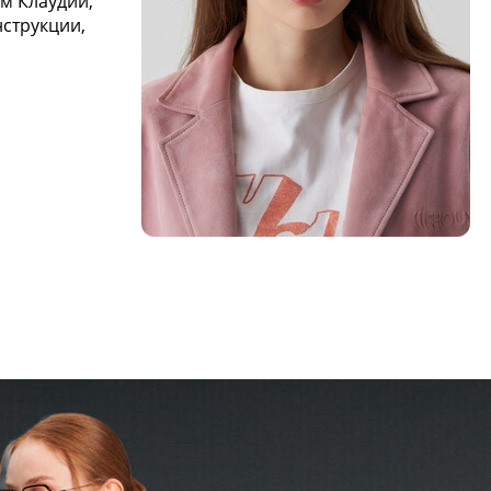
м Клаудии,
струкции,