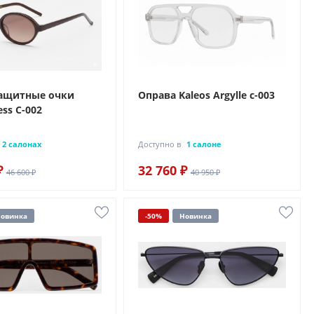
ащитные очки
Оправа Kaleos Argylle c-003
ess C-002
2 салонах
Доступно в
1 салоне
₽
32 760 ₽
46 600 ₽
40 950 ₽
овинка
-50%
Новинка