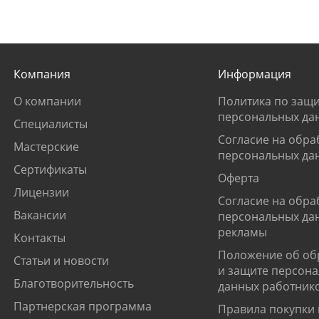
Компания
Информация
О компании
Политика по защи
персональных да
Специалисты
Согласие на обра
Мастерские
персональных да
Сертификаты
Оферта
Лицензии
Согласие на обра
Вакансии
персональных да
рекламы
Контакты
Положение об об
Статьи и новости
и защите персон
Благотворительность
данных работник
Партнерская программа
Правила покупки 