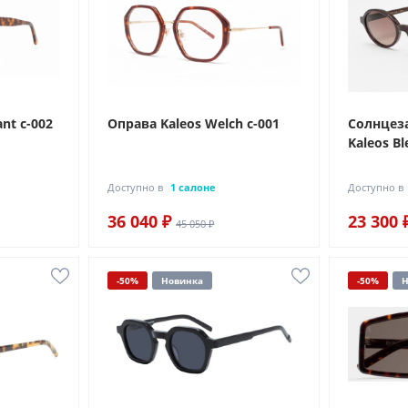
nt c-002
Оправа Kaleos Welch c-001
Солнцез
Kaleos Bl
Доступно в
1 салоне
Доступно в
36 040 ₽
23 300 
45 050 ₽
-50%
Новинка
-50%
Н