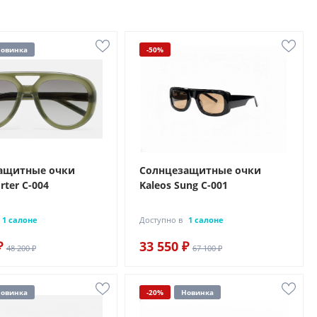
овинка
-50%
ащитные очки
Солнцезащитные очки
rter C-004
Kaleos Sung C-001
1 салоне
Доступно в
1 салоне
₽
33 550 ₽
48 200 ₽
67 100 ₽
овинка
-20%
Новинка