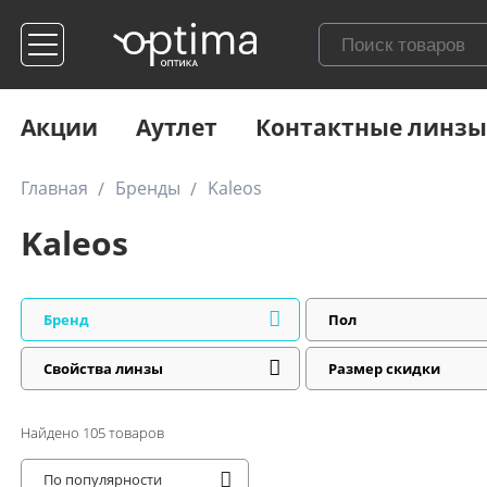
Акции
Аутлет
Контактные линзы
Главная
Бренды
Kaleos
Kaleos
Бренд
Пол
Свойства линзы
Размер скидки
Найдено
105
товаров
По популярности