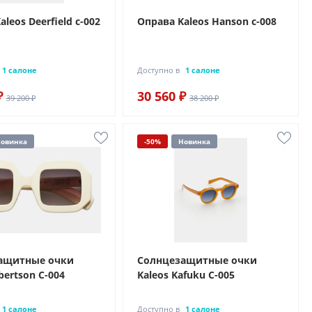
leos Deerfield c-002
Оправа Kaleos Hanson c-008
1 салоне
Доступно в
1 салоне
₽
30 560 ₽
39 200 ₽
38 200 ₽
овинка
-50%
Новинка
ащитные очки
Солнцезащитные очки
bertson C-004
Kaleos Kafuku C-005
1 салоне
Доступно в
1 салоне