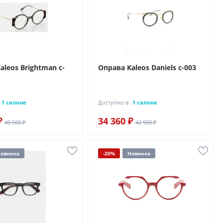
aleos Brightman c-
Оправа Kaleos Daniels c-003
1 салоне
Доступно в
1 салоне
₽
34 360 ₽
40 500 ₽
42 950 ₽
овинка
-20%
Новинка