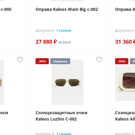
 c-005
Оправа Kaleos Wain Big c-002
Оправа Ka
Доступно в
1 салоне
Доступно в
27 880 ₽
31 360 
34 850 ₽
-50%
Новинка
-50%
Н
очки
Солнцезащитные очки
Солнцез
Kaleos Luzhin C-002
Kaleos Al
Доступно в
1 салоне
Доступно в