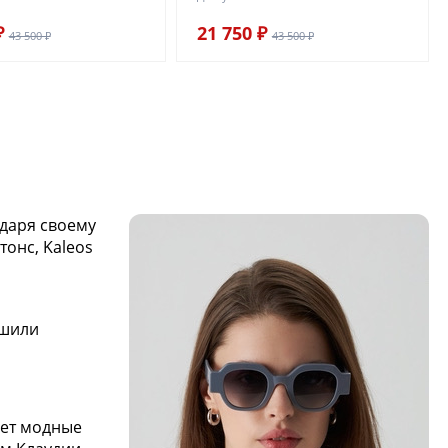
₽
21 750 ₽
43 500 ₽
43 500 ₽
одаря своему
онс, Kaleos
ешили
ает модные