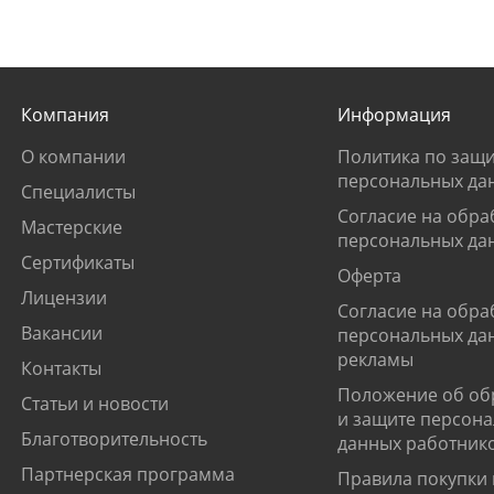
Компания
Информация
О компании
Политика по защи
персональных да
Специалисты
Согласие на обра
Мастерские
персональных да
Сертификаты
Оферта
Лицензии
Согласие на обра
Вакансии
персональных да
рекламы
Контакты
Положение об об
Статьи и новости
и защите персон
Благотворительность
данных работник
Партнерская программа
Правила покупки 