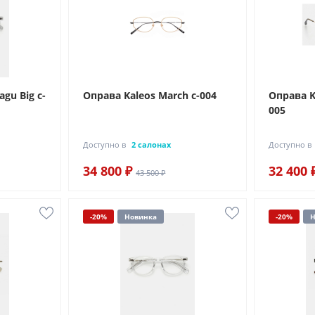
gu Big c-
Оправа Kaleos March c-004
Оправа K
005
Доступно в
2 салонах
Доступно в
34 800 ₽
32 400 
43 500 ₽
-20%
Новинка
-20%
Н