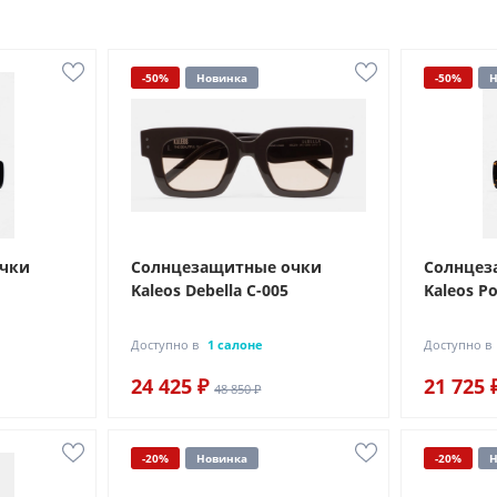
-50%
Новинка
-50%
Н
очки
Солнцезащитные очки
Солнцез
Kaleos Debella C-005
Kaleos Po
Доступно в
1 салоне
Доступно в
24 425 ₽
21 725 
48 850 ₽
-20%
Новинка
-20%
Н