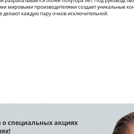
й разрабатывается более полутора лет. Под руководство
щими мировыми производителями создает уникальные кон
ые делают каждую пару очков исключительной.
 о специальных акциях
ях!