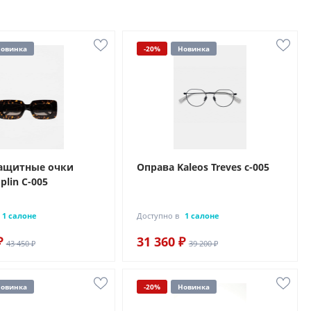
овинка
-20%
Новинка
ащитные очки
Оправа Kaleos Treves c-005
plin C-005
1 салоне
Доступно в
1 салоне
₽
31 360 ₽
43 450 ₽
39 200 ₽
овинка
-20%
Новинка