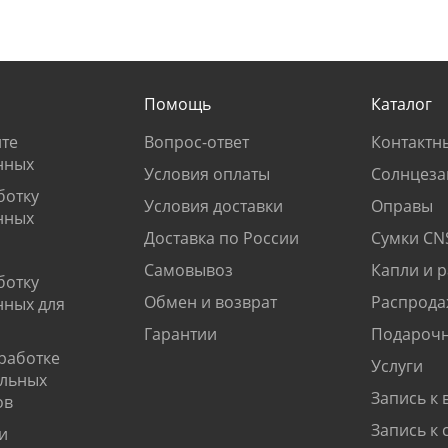
Помощь
Каталог
те
Вопрос-ответ
Контактн
нных
Условия оплаты
Солнцеза
ботку
Условия доставки
Оправы
нных
Доставка по России
Сумки CN
Самовывоз
Капли и 
ботку
Обмен и возврат
Распрода
нных для
Гарантии
Подарочн
работке
Услуги
альных
Запись к 
ов
Запись к 
и