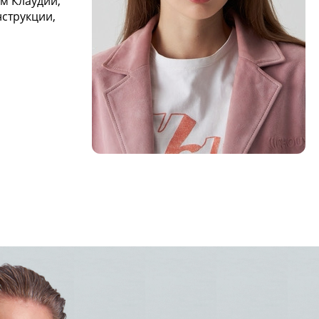
м Клаудии,
струкции,