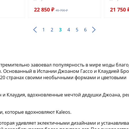
22 850 ₽
21 750 
45 700 ₽
1
2
3
4
5
6
стремительно завоевал популярность в мире моды благ
м. Основанный в Испании Джоаном Гассо и Клаудией Брот
м 20 странах своими необычными формами и цветовыми
ан и Клаудия, вдохновленные мечтой дедушки Джоана, р
, которые вдохновляют Kaleos.
оторая удивляет эклектичными дизайнами и устанавлив