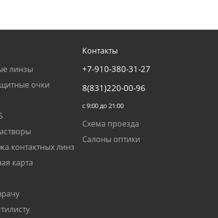
Контакты
+7-910-380-31-27
ые линзы
щитные очки
8(831)220-00-96
с 9:00 до 21:00
S
Схема проезда
растворы
Салоны оптики
жа контактных линз
ая карта
врачу
стилисту