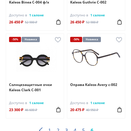
Kaleos Binea C-004 ф/х
Kaleos Guthrie C-002
Доступно в
1 салоне
Доступно в
1 салоне
26 450 ₽
26 450 ₽
52 900 ₽
52 900 ₽
-50%
Новинка
-50%
Новинка
Солнцезащитные очки
Оправа Kaleos Avery c-002
Kaleos Clark C-001
Доступно в
1 салоне
Доступно в
1 салоне
23 300 ₽
20 475 ₽
46 600 ₽
40 950 ₽
1
2
3
4
5
6