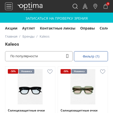
0
ЗАПИСАТЬСЯ НА ПРОВЕРКУ ЗРЕНИЯ
Акции
Аутлет
Контактные линзы
Оправы
Солнц
Главная
Бренды
Kaleos
Kaleos
По популярности
Фильтр
(1)
-50%
Новинка
-50%
Новинка
Солнцезащитные очки
Солнцезащитные очки