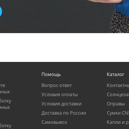
Помощь
Каталог
те
Вопрос-ответ
Контактн
нных
Условия оплаты
Солнцеза
ботку
Условия доставки
Оправы
нных
Доставка по России
Сумки CN
Самовывоз
Капли и 
ботку