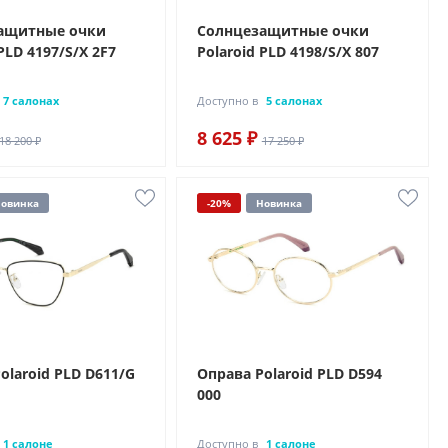
ащитные очки
Солнцезащитные очки
PLD 4197/S/X 2F7
Polaroid PLD 4198/S/X 807
7 салонах
Доступно в
5 салонах
8 625 ₽
18 200 ₽
17 250 ₽
овинка
-20%
Новинка
olaroid PLD D611/G
Оправа Polaroid PLD D594
000
1 салоне
Доступно в
1 салоне