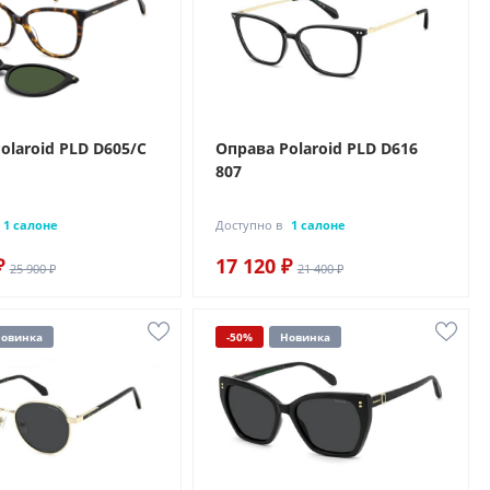
olaroid PLD D605/C
Оправа Polaroid PLD D616
807
1 салоне
Доступно в
1 салоне
₽
17 120 ₽
25 900 ₽
21 400 ₽
овинка
-50%
Новинка