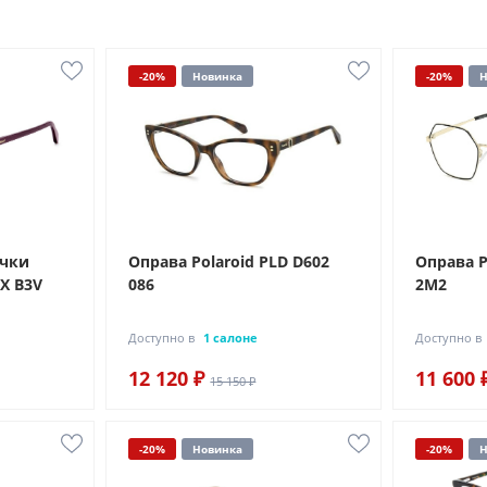
-20%
Новинка
-20%
Н
очки
Оправа Polaroid PLD D602
Оправа P
/X B3V
086
2M2
Доступно в
1 салоне
Доступно в
12 120 ₽
11 600 
15 150 ₽
-20%
Новинка
-20%
Н