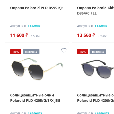
Оправа Polaroid PLD D595 KJ1
Оправа Polaroid Kid
D854/C FLL
Доступно в
1 салоне
Доступно в
1 салоне
11 600 ₽
13 560 ₽
14 500 ₽
16 950 ₽
-50%
Новинка
-50%
Новинка
Солнцезащитные очки
Солнцезащитные 
Polaroid PLD 4205/G/S/X J5G
Polaroid PLD 4206/G
Доступно в
5 салонах
Доступно в
2 салонах