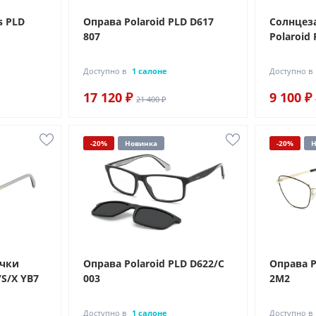
s PLD
Оправа Polaroid PLD D617
Солнцез
807
Polaroid 
Доступно в
1 салоне
Доступно в
17 120 ₽
9 100 ₽
21 400 ₽
-20%
Новинка
-20%
Н
очки
Оправа Polaroid PLD D622/C
Оправа P
/S/X YB7
003
2M2
Доступно в
1 салоне
Доступно в