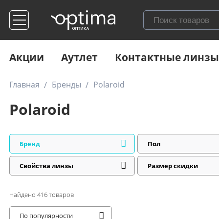
Акции
Аутлет
Контактные линзы
Главная
Бренды
Polaroid
Polaroid
Бренд
Пол
Свойства линзы
Размер скидки
Найдено
416
товаров
По популярности