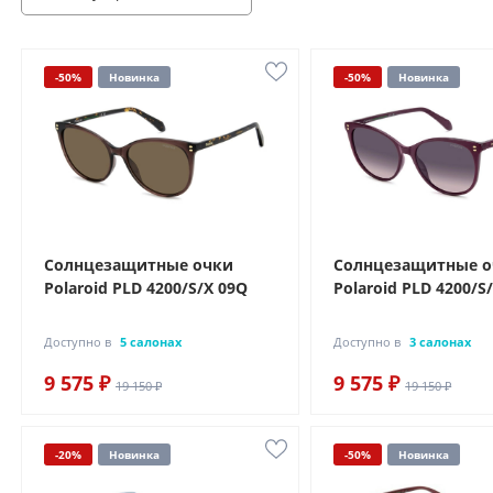
-50%
Новинка
-50%
Новинка
Солнцезащитные очки
Солнцезащитные 
Polaroid PLD 4200/S/X 09Q
Polaroid PLD 4200/S
Доступно в
5 салонах
Доступно в
3 салонах
9 575 ₽
9 575 ₽
19 150 ₽
19 150 ₽
-20%
Новинка
-50%
Новинка