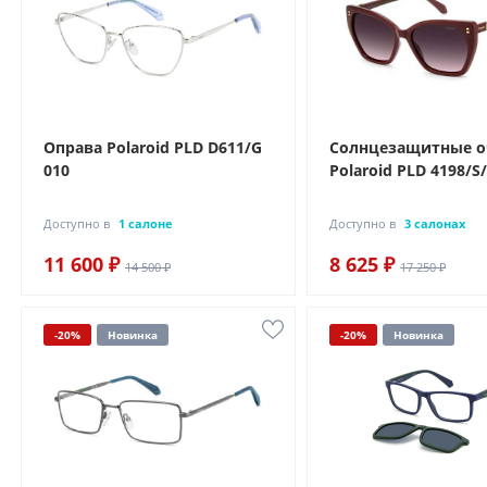
Оправа Polaroid PLD D611/G
Солнцезащитные 
010
Polaroid PLD 4198/S
Доступно в
1 салоне
Доступно в
3 салонах
11 600 ₽
8 625 ₽
14 500 ₽
17 250 ₽
-20%
Новинка
-20%
Новинка