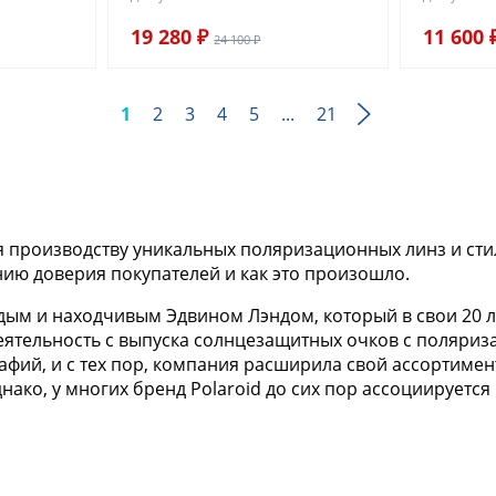
19 280 ₽
11 600 
24 100 ₽
1
2
3
4
5
...
21
я производству уникальных поляризационных линз и сти
ию доверия покупателей и как это произошло.
одым и находчивым Эдвином Лэндом, который в свои 20 
тельность с выпуска солнцезащитных очков с поляризац
афий, и с тех пор, компания расширила свой ассортимен
нако, у многих бренд Polaroid до сих пор ассоциирует