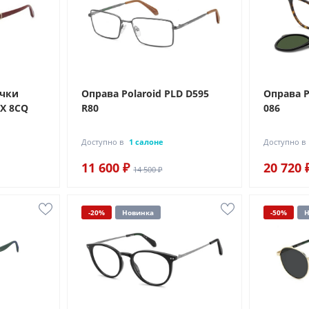
очки
Оправа Polaroid PLD D595
Оправа P
/X 8CQ
R80
086
Доступно в
1 салоне
Доступно в
11 600 ₽
20 720 
14 500 ₽
-20%
Новинка
-50%
Н