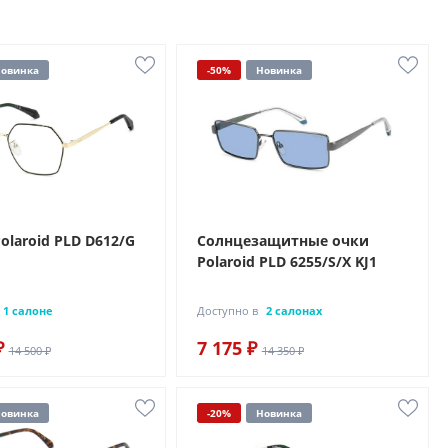
овинка
-50%
Новинка
olaroid PLD D612/G
Солнцезащитные очки
Polaroid PLD 6255/S/X KJ1
1 салоне
Доступно в
2 салонах
₽
7 175 ₽
14 500 ₽
14 350 ₽
овинка
-20%
Новинка