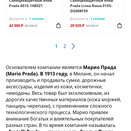
Солнцезащитные очки
Солнцезащитные очки
Prada A51S-1AB5Z1
Prada Linea Rossa 01XS-
DG008F59
Доступно в
1 салоне
Доступно в
1 салоне
42 500 ₽
29 925 ₽
85 000 ₽
59 850 ₽
1
2
Основателем компании является
Марио Прада
(Mario Prada). В 1913 году,
в Милане, он начал
производить и продавать сумки, дорожные
аксессуары, изделия из кожи, косметички,
чемоданы. Весь товар был эксклюзивным, из
дорогих качественных материалов (кожа моржей,
панцирь черепахи), с применением сложного
технологического процесса. Марио привлек
внимание богатых и влиятельных покупателей
разных стран. В то время компания называлась