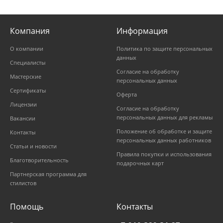
Компания
Информация
О компании
Политика по защите персональных
данных
Специалисты
Согласие на обработку
Мастерские
персональных данных
Сертификаты
Оферта
Лицензии
Согласие на обработку
персональных данных для рекламы
Вакансии
Положение об обработке и защите
Контакты
персональных данных работников
Статьи и новости
Правила покупки и использования
Благотворительность
подарочных карт
Партнерская программа для
стилистов
Помощь
Контакты