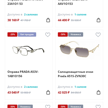
23A1O1 53
AAV1O153
Доступно в
2 салонах
Доступно в
1 салоне
38 160 ₽
44 400 ₽
47 700 ₽
55 500 ₽
-20%
Хит продаж
-50%
Новинка
Оправа PRADA A53V-
Солнцезащитные очки
1AB1O156
Prada A51S-ZVN30С
Доступно в
2 салонах
Доступно в
1 салоне
43 040 ₽
42 025 ₽
53 800 ₽
84 050 ₽
-50%
Новинка
-50%
Новинка