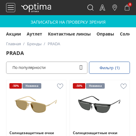
0
ЗАПИСАТЬСЯ НА ПРОВЕРКУ ЗРЕНИЯ
Акции
Аутлет
Контактные линзы
Оправы
Солнц
Главная
Бренды
PRADA
PRADA
По популярности
Фильтр
(1)
-50%
Новинка
-50%
Новинка
Солнцезащитные очки
Солнцезащитные очки