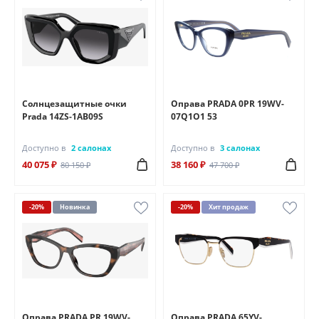
Солнцезащитные очки
Оправа PRADA 0PR 19WV-
Prada 14ZS-1AB09S
07Q1O1 53
Доступно в
2 салонах
Доступно в
3 салонах
40 075 ₽
38 160 ₽
80 150 ₽
47 700 ₽
-20%
Новинка
-20%
Хит продаж
Оправа PRADA PR 19WV-
Оправа PRADA 65YV-