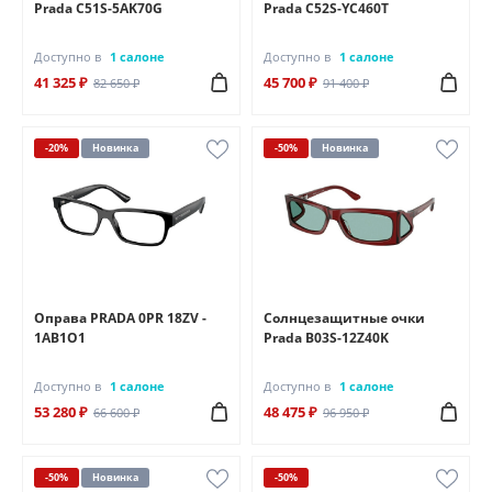
Prada C51S-5AK70G
Prada C52S-YC460T
Доступно в
1 салоне
Доступно в
1 салоне
41 325 ₽
45 700 ₽
82 650 ₽
91 400 ₽
-20%
Новинка
-50%
Новинка
Оправа PRADA 0PR 18ZV -
Солнцезащитные очки
1AB1O1
Prada B03S-12Z40K
Доступно в
1 салоне
Доступно в
1 салоне
53 280 ₽
48 475 ₽
66 600 ₽
96 950 ₽
-50%
Новинка
-50%