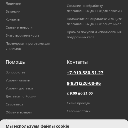
Лицензии
Согласие на обработку
персональных данных для рекламы
Вакансии
Положение об обработке и защите
Контакты
персональных данных работников
Статьи и новости
Правила покупки и использования
Благотворительность
подарочных карт
Партнерская программа для
стилистов
Помощь
Контакты
+7-910-380-31-27
Вопрос-ответ
Условия оплаты
8(831)220-00-96
Условия доставки
с 9:00 до 21:00
Доставка по России
Схема проезда
Самовывоз
Салоны оптики
Обмен и возврат
Гарантии
Мы используем файлы cookie