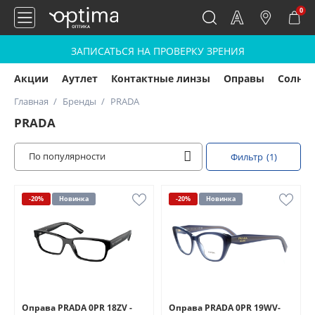
0
ЗАПИСАТЬСЯ НА ПРОВЕРКУ ЗРЕНИЯ
Акции
Аутлет
Контактные линзы
Оправы
Солнц
Главная
Бренды
PRADA
PRADA
По популярности
Фильтр
(1)
-20%
Новинка
-20%
Новинка
Оправа PRADA 0PR 18ZV -
Оправа PRADA 0PR 19WV-