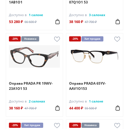
1AB1O1
07Q1O1 53
Доступно в
1 салоне
Доступно в
3 салонах
53 280 ₽
38 160 ₽
66 600 ₽
47 700 ₽
-20%
Новинка
-20%
Хит продаж
Оправа PRADA PR 19WV-
Оправа PRADA 65YV-
23A1O1 53
AAV1O153
Доступно в
2 салонах
Доступно в
1 салоне
38 160 ₽
44 400 ₽
47 700 ₽
55 500 ₽
-20%
Хит продаж
-20%
Новинка