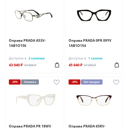
Оправа PRADA A53V-
Оправа PRADA 0PR 09YV
1AB1O156
1AB1O154
Доступно в
2 салонах
Доступно в
1 салоне
43 040 ₽
45 640 ₽
53 800 ₽
57 050 ₽
-20%
Новинка
-20%
Хит продаж
Оправа PRADA PR 18WV
Оправа PRADA 65RV-