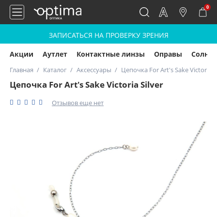
0
ЗАПИСАТЬСЯ НА ПРОВЕРКУ ЗРЕНИЯ
Акции
Аутлет
Контактные линзы
Оправы
Солнц
Главная
Каталог
Аксессуары
Цепочка For Art's Sake Victoria S
Цепочка For Art's Sake Victoria Silver
Отзывов еще нет