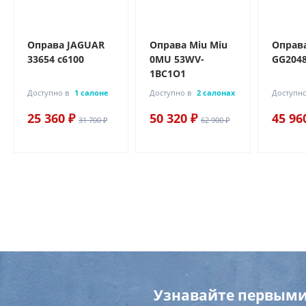
Оправа JAGUAR
Оправа Miu Miu
Оправ
33654 c6100
0MU 53WV-
GG204
1BC1O1
Доступно в
1 салоне
Доступно в
2 салонах
Доступно
25 360 ₽
50 320 ₽
45 96
31 700 ₽
62 900 ₽
Узнавайте первыми