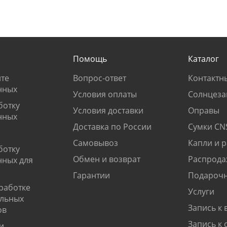
Помощь
Каталог
те
Вопрос-ответ
Контактн
нных
Условия оплаты
Солнцеза
ботку
Условия доставки
Оправы
нных
Доставка по России
Сумки CN
Самовывоз
Капли и 
ботку
Обмен и возврат
Распрода
нных для
Гарантии
Подарочн
работке
Услуги
альных
Запись к 
ов
Запись к 
и