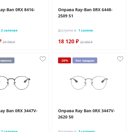
ay-Ban 0RX 8416-
Оправа Ray-Ban 0RX 6448-
2509 51
2 салонах
Доступно в
1 салоне
₽
18 120 ₽
29 700 ₽
22 650 ₽
овинка
-20%
Хит продаж
ay Ban 0RX 3447V-
Оправа Ray Ban 0RX 3447V-
2620 50
2 салонах
Доступно в
3 салонах