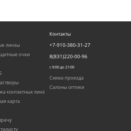
Контакты
+7-910-380-31-27
ые линзы
щитные очки
8(831)220-00-96
с 9:00 до 21:00
S
Схема проезда
растворы
Салоны оптики
жа контактных линз
ая карта
врачу
стилисту