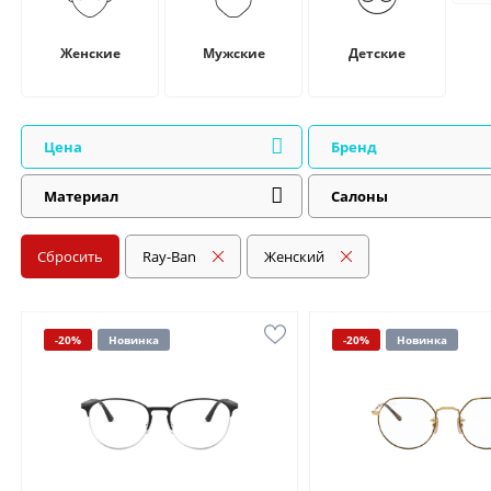
Женские
Мужские
Детские
Цена
Бренд
Материал
Салоны
Сбросить
Ray-Ban
Женский
-20%
Новинка
-20%
Новинка