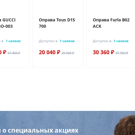
а GUCCI
Оправа Tous D15
Оправа Furla B02
8O-003
700
ACK
 в
1 салоне
Доступно в
1 салоне
Доступно в
1 салоне
0 ₽
20 040 ₽
30 360 ₽
57 450 ₽
25 050 ₽
37 950 ₽
 о специальных акциях