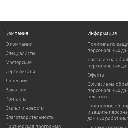
Компания
Информация
О компании
Политика по защи
персональных да
Специалисты
Согласие на обра
Мастерские
персональных да
Сертификаты
Оферта
Лицензии
Согласие на обра
Вакансии
персональных да
рекламы
Контакты
Положение об об
Статьи и новости
и защите персон
Благотворительность
данных работник
Партнерская программа
Правила покупки 