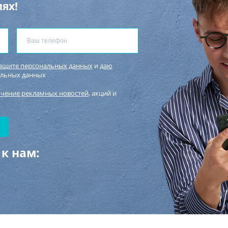
ях!
защите персональных данных
и
даю
альных данных
учение рекламных новостей
, акций и
к нам: