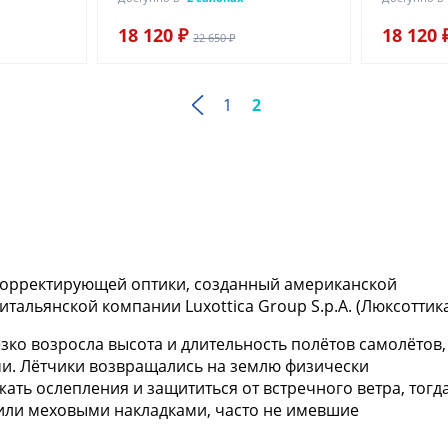
18 120 ₽
18 120 
22 650 ₽
1
2
корректирующей оптики, созданный американской
альянской компании Luxottica Group S.p.A. (Люксоттика
резко возросла высота и длительность полётов самолётов,
ми. Лётчики возвращались на землю физически
ть ослепления и защититься от встречного ветра, тогд
или меховыми накладками, часто не имевшие