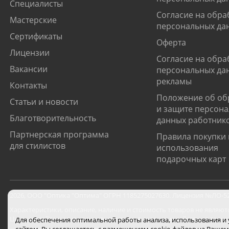
Специалисты
Согласие на обра
Мастерские
персональных да
Сертификаты
Оферта
Лицензии
Согласие на обра
Вакансии
персональных да
рекламы
Контакты
Положение об об
Статьи и новости
и защите персон
Благотворительность
данных работник
Партнерская программа
Правила покупки 
для стилистов
использования
подарочных карт
2026
,
ООО "Оптика "Оптима"
ОГРН 1185275027630. Лицензия №ЛО-52-0
Характеристики, описание, наличие и стоимость товаров не являют
Цены на сайте могут отличаться от цен в салонах и действуют толь
Для обеспечения оптимальной работы анализа, использования и