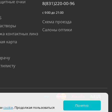
щитные очки
8(831)220-00-96
с 9:00 до 21:00
S
Схема проезда
растворы
Салоны оптики
жа контактных линз
ая карта
врачу
стилисту
Понятно
ии
cookie
. Продолжая пользоваться