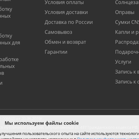
Условия оплаты
Солнцеза
ботку
Условия доставки
Оправы
нных
Доставка по России
Сумки CN
Самовывоз
Капли и 
ботку
Обмен и возврат
Распрода
нных для
Гарантии
Подарочн
работке
Услуги
альных
Запись к 
ов
Запись к 
и
06505 от 20.06.2019г.
Мы используем файлы cookie
ся публичной офертой, определяемой ст. 437 Гражданского кодекса РФ.
ко при покупке с помощью сайта.
 улучшения пользовательского опыта на сайте используются технолог