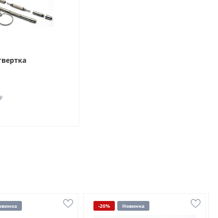
твертка
₽
овинка
-20%
Новинка