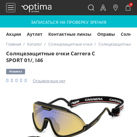
0
ЗАПИСАТЬСЯ НА ПРОВЕРКУ ЗРЕНИЯ
Акции
Аутлет
Контактные линзы
Оправы
Солнц
Главная
Каталог
Солнцезащитные очки
Солнцезащитные очки
Солнцезащитные очки Carrera C
SPORT 01/, I46
Новинка
Отзывов еще нет