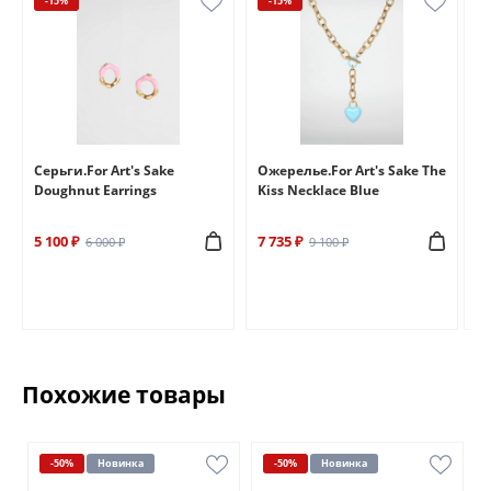
-15%
-15%
e
Серьги.For Art's Sake
Ожерелье.For Art's Sake The
Бр
Doughnut Earrings
Kiss Necklace Blue
Br
5 100 ₽
7 735 ₽
6 
6 000 ₽
9 100 ₽
Похожие товары
-50%
Новинка
-50%
Новинка