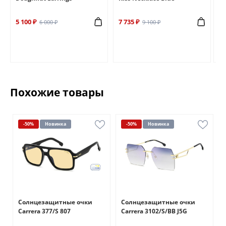
5 100 ₽
7 735 ₽
6 
6 000 ₽
9 100 ₽
Похожие товары
-50%
Новинка
-50%
Новинка
Солнцезащитные очки
Солнцезащитные очки
Carrera 377/S 807
Carrera 3102/S/BB J5G