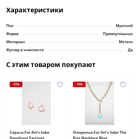
Характеристики
Пол
Мужской
Форма
Прямоугольные
Материал
Металл
Футляр в комплекте
Да
С этим товаром покупают
-15%
-15%
e
Серьги.For Art's Sake
Ожерелье.For Art's Sake The
Бр
Doughnut Earrings
Kiss Necklace Blue
Br