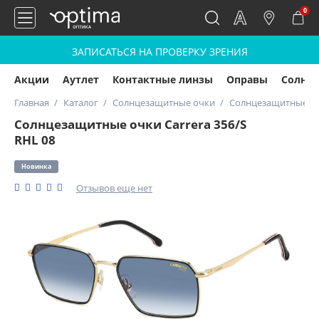
0
ЗАПИСАТЬСЯ НА ПРОВЕРКУ ЗРЕНИЯ
Акции
Аутлет
Контактные линзы
Оправы
Солнц
Главная
Каталог
Солнцезащитные очки
Солнцезащитные очк
Солнцезащитные очки Carrera 356/S
RHL 08
Новинка
Отзывов еще нет