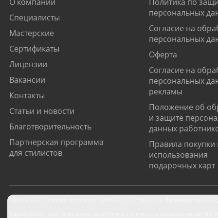
О компании
Политика по защи
персональных да
Специалисты
Согласие на обра
Мастерские
персональных да
Сертификаты
Оферта
Лицензии
Согласие на обра
Вакансии
персональных да
рекламы
Контакты
Положение об об
Статьи и новости
и защите персон
Благотворительность
данных работник
Партнерская программа
Правила покупки 
для стилистов
использования
подарочных карт
2026
,
ООО "Оптика "Оптима"
ОГРН 1185275027630. Лицензия №ЛО-52-0
Характеристики, описание, наличие и стоимость товаров не являют