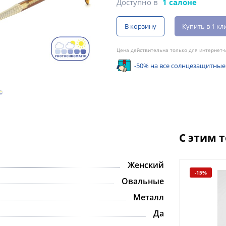
Доступно в
1 салоне
В корзину
Купить в 1 кл
Цена действительна только для интернет-м
-50% на все солнцезащитные
С этим 
Женский
-15%
-15%
Овальные
Металл
Да