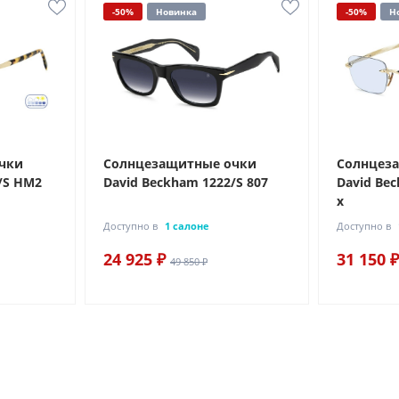
-50%
Новинка
-50%
Н
чки
Солнцезащитные очки
Солнцез
/S HM2
David Beckham 1222/S 807
David Bec
х
Доступно в
1 салоне
Доступно в
24 925 ₽
31 150 ₽
49 850 ₽