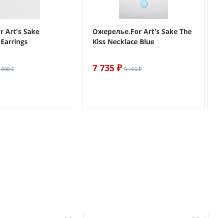
r Art's Sake
Ожерелье.For Art's Sake The
Earrings
Kiss Necklace Blue
7 735 ₽
 000 ₽
9 100 ₽