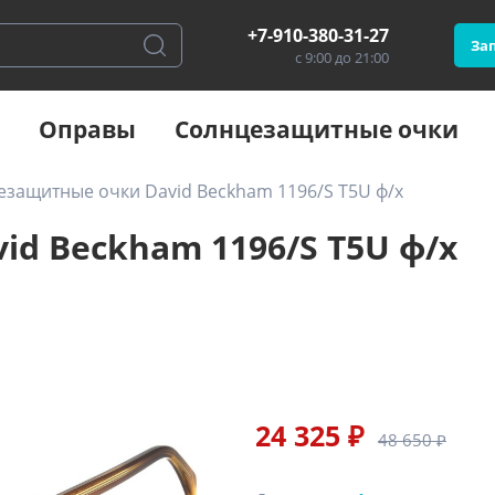
+7-910-380-31-27
Зап
с 9:00 до 21:00
Оправы
Солнцезащитные очки
езащитные очки David Beckham 1196/S T5U ф/х
d Beckham 1196/S T5U ф/х
24 325 ₽
48 650 ₽