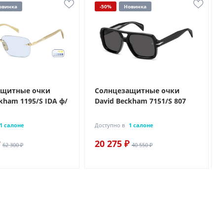
овинка
-50%
Новинка
ащитные очки
Солнцезащитные очки
kham 1195/S IDA ф/
David Beckham 7151/S 807
1 салоне
Доступно в
1 салоне
20 275 ₽
62 300 ₽
40 550 ₽