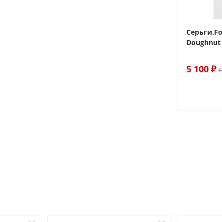
 Sake The
Браслет For Art's Sake Olive
Серьги.Fo
Bracelet Gold
Doughnut 
6 290 ₽
5 100 ₽
7 400 ₽
6