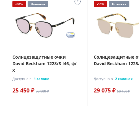
-50%
Новинка
-50%
Новинка
Солнцезащитные очки
Солнцезащитные о
David Beckham 1228/S I46, ф/
David Beckham 1225
х
Доступно в
1 салоне
Доступно в
2 салонах
25 450 ₽
29 075 ₽
50 900 ₽
58 150 ₽