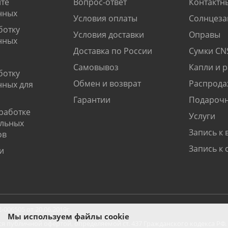
те
Вопрос-ответ
Контактн
нных
Условия оплаты
Солнцеза
ботку
Условия доставки
Оправы
нных
Доставка по России
Сумки CN
Самовывоз
Капли и 
ботку
Обмен и возврат
Распрода
нных для
Гарантии
Подарочн
работке
Услуги
альных
Запись к 
ов
Запись к 
и
06505 от 20.06.2019г.
Мы используем файлы cookie
ся публичной офертой, определяемой ст. 437 Гражданского кодекса РФ.