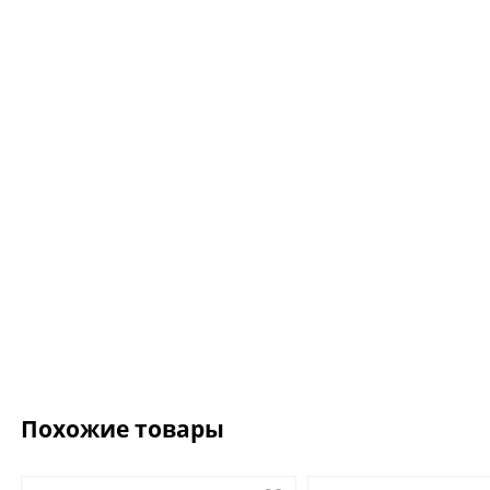
Ожерелье.For Art's
Kiss Necklace Blue
7 735 ₽
9 100 ₽
Похожие товары