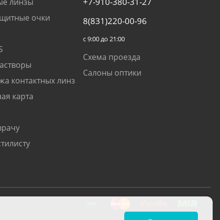
+7-910-380-31-27
ые линзы
щитные очки
8(831)220-00-96
с 9:00 до 21:00
S
Схема проезда
растворы
Салоны оптики
жа контактных линз
ая карта
врачу
стилисту