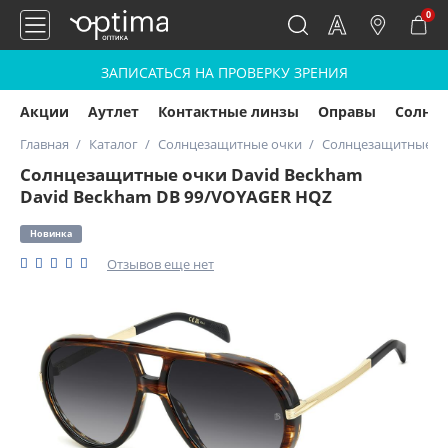
0
ЗАПИСАТЬСЯ НА ПРОВЕРКУ ЗРЕНИЯ
Акции
Аутлет
Контактные линзы
Оправы
Солнц
Главная
Каталог
Солнцезащитные очки
Солнцезащитные оч
Солнцезащитные очки David Beckham
David Beckham DB 99/VOYAGER HQZ
Новинка
Отзывов еще нет