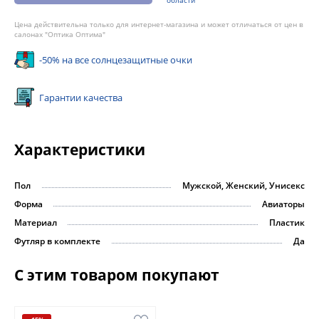
области
Цена действительна только для интернет-магазина и может отличаться от цен в
салонах "Оптика Оптима"
-50% на все солнцезащитные очки
Гарантии качества
Характеристики
Пол
Мужской, Женский, Унисекс
Форма
Авиаторы
Материал
Пластик
Футляр в комплекте
Да
С этим товаром покупают