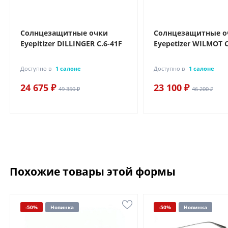
Солнцезащитные очки
Солнцезащитные о
Eyepitizer DILLINGER C.6-41F
Eyepetizer WILMOT C
Доступно в
1 салоне
Доступно в
1 салоне
24 675 ₽
23 100 ₽
49 350 ₽
46 200 ₽
Похожие товары этой формы
-50%
Новинка
-50%
Новинка