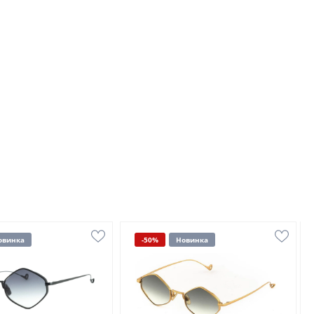
овинка
-50%
Новинка