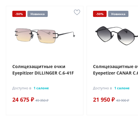
-50%
Новинка
-50%
Новинка
Солнцезащитные очки
Солнцезащитные о
Eyepitizer DILLINGER C.6-41F
Eyepetizer CANAR C.
Доступно в
1 салоне
Доступно в
1 салоне
24 675 ₽
21 950 ₽
49 350 ₽
43 900 ₽