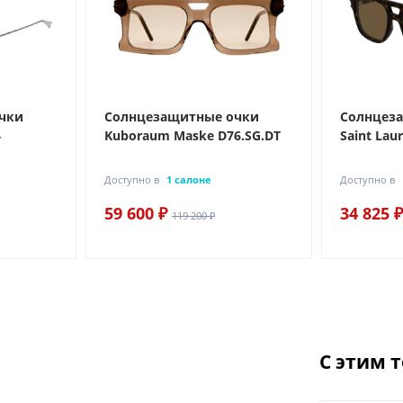
чки
Солнцезащитные очки
Солнцез
4
Kuboraum Maske D76.SG.DT
Saint Lau
Доступно в
1 салоне
Доступно в
59 600 ₽
34 825 ₽
119 200 ₽
С этим 