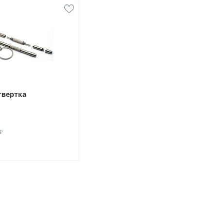
твертка
₽