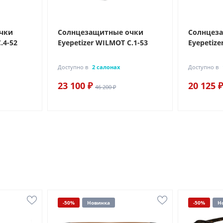
чки
Солнцезащитные очки
Солнцез
.4-52
Eyepetizer WILMOT C.1-53
Eyepetize
Доступно в
2 салонах
Доступно в
23 100 ₽
20 125 ₽
46 200 ₽
-50%
Новинка
-50%
Н