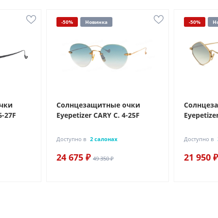
-50%
Новинка
-50%
Н
чки
Солнцезащитные очки
Солнцез
6-27F
Eyepetizer CARY C. 4-25F
Eyepetize
Доступно в
2 салонах
Доступно в
24 675 ₽
21 950 ₽
49 350 ₽