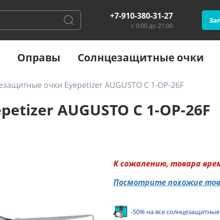
+7-910-380-31-27
Зап
с 9:00 до 21:00
Оправы
Солнцезащитные очки
езащитные очки Eyepetizer AUGUSTO C 1-OP-26F
etizer AUGUSTO C 1-OP-26F
К сожалению, товара вре
Посмотрите похожие то
-50% на все солнцезащитные