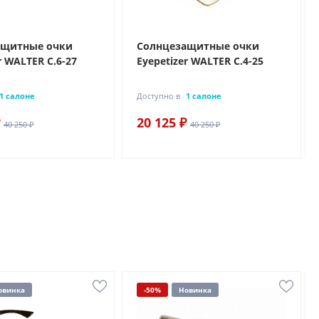
ащитные очки
Солнцезащитные очки
r WALTER C.6-27
Eyepetizer WALTER C.4-25
1 салоне
Доступно в
1 салоне
20 125 ₽
40 250 ₽
40 250 ₽
овинка
-50%
Новинка