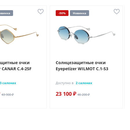
овинка
-50%
Новинка
ащитные очки
Солнцезащитные очки
r CANAR C.4-25F
Eyepetizer WILMOT C.1-53
3 салонах
Доступно в
2 салонах
23 100 ₽
43 900 ₽
46 200 ₽