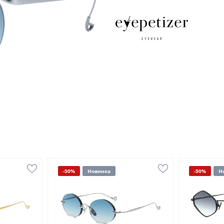
-50%
Новинка
-50%
Н