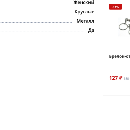
Женский
-15%
Круглые
Металл
Да
Брелок-о
127 ₽
150 