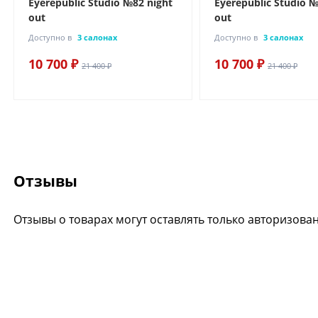
Eyerepublic Studio №82 night
Eyerepublic Studio №
out
out
Доступно в
3 салонах
Доступно в
3 салонах
10 700 ₽
10 700 ₽
21 400 ₽
21 400 ₽
Отзывы
Отзывы о товарах могут оставлять только авторизова