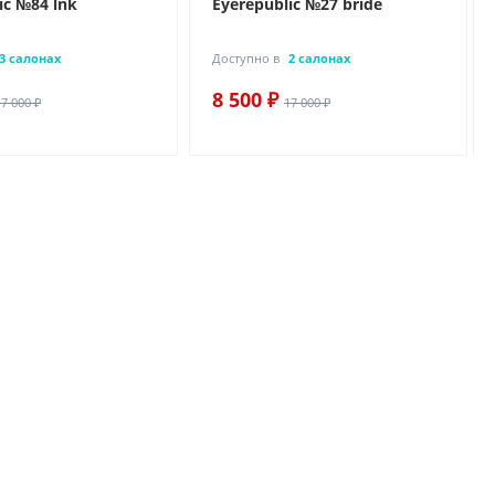
ic №84 lnk
Eyerepublic №27 bride
3 салонах
Доступно в
2 салонах
8 500 ₽
17 000 ₽
17 000 ₽