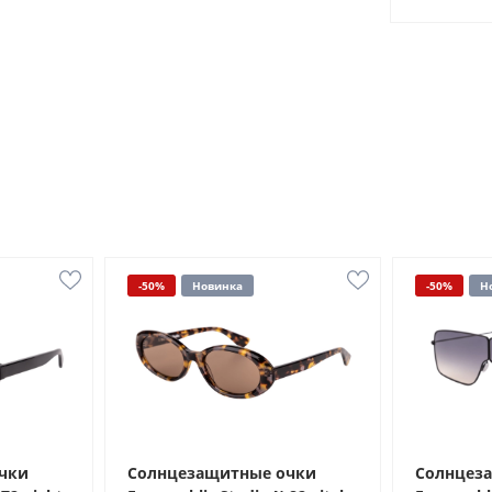
-50%
Новинка
-50%
Н
чки
Солнцезащитные очки
Солнцез