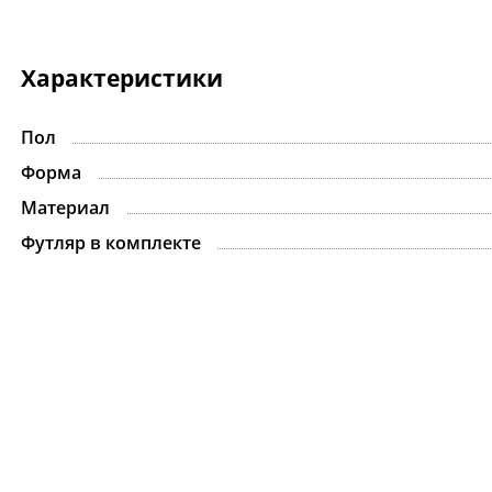
Характеристики
Пол
-15%
Форма
Материал
Футляр в комплекте
Ожерелье.For Art's
Kiss Necklace Blue
7 735 ₽
9 100 ₽