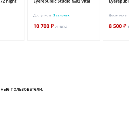
72 night
Eyerepublic Studio №82 vital
Eyerepubl
Доступно в
3 салонах
Доступно в
10 700 ₽
8 500 ₽
21 400 ₽
нные пользователи.