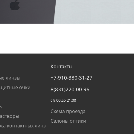
Контакты
+7-910-380-31-27
ые линзы
щитные очки
8(831)220-00-96
с 9:00 до 21:00
S
Схема проезда
растворы
Салоны оптики
жа контактных линз