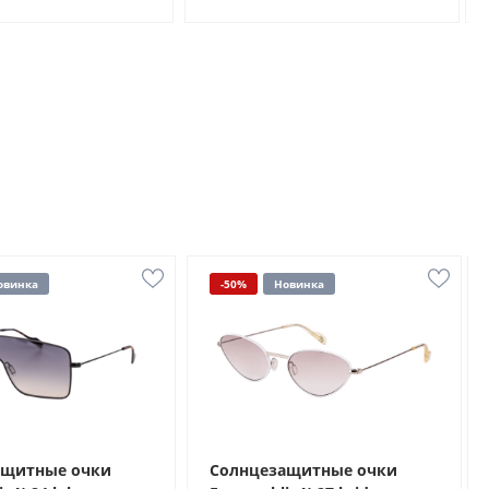
овинка
-50%
Новинка
ащитные очки
Солнцезащитные очки