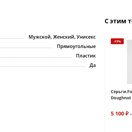
С этим 
Мужской, Женский, Унисекс
-15%
-15%
Прямоугольные
Пластик
Да
 Sake The
Браслет For Art's Sake Olive
Серьги.Fo
Bracelet Gold
Doughnut 
6 290 ₽
5 100 ₽
7 400 ₽
6