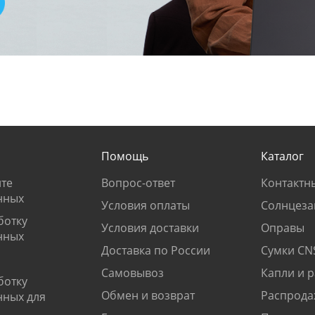
Помощь
Каталог
те
Вопрос-ответ
Контактн
нных
Условия оплаты
Солнцеза
ботку
Условия доставки
Оправы
нных
Доставка по России
Сумки CN
Самовывоз
Капли и 
ботку
Обмен и возврат
Распрода
нных для