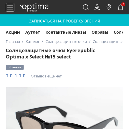
0
ЗАПИСАТЬСЯ НА ПРОВЕРКУ ЗРЕНИЯ
Акции
Аутлет
Контактные линзы
Оправы
Солнц
Главная
Каталог
Солнцезащитные очки
Солнцезащитные очки
Солнцезащитные очки Eyerepublic
Optima x Select №15 select
Новинка
Отзывов еще нет