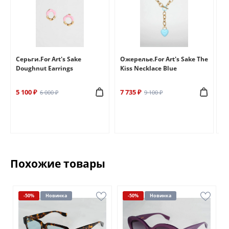
e
Серьги.For Art's Sake
Ожерелье.For Art's Sake The
Бр
Doughnut Earrings
Kiss Necklace Blue
Br
5 100 ₽
7 735 ₽
6 
6 000 ₽
9 100 ₽
Похожие товары
-50%
Новинка
-50%
Новинка