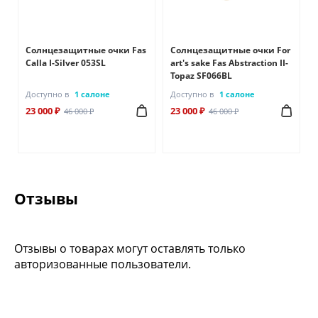
r
Солнцезащитные очки Fas
Солнцезащитные очки For
r
Calla I-Silver 053SL
art's sake Fas Abstraction II-
Topaz SF066BL
Доступно в
1 салоне
Доступно в
1 салоне
23 000 ₽
23 000 ₽
46 000 ₽
46 000 ₽
Отзывы
Отзывы о товарах могут оставлять только
авторизованные пользователи.