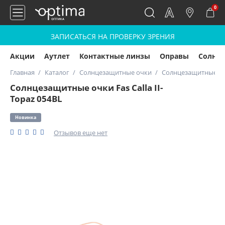
0
ЗАПИСАТЬСЯ НА ПРОВЕРКУ ЗРЕНИЯ
Акции
Аутлет
Контактные линзы
Оправы
Солнц
Главная
Каталог
Солнцезащитные очки
Солнцезащитные очки
Солнцезащитные очки Fas Calla II-
Topaz 054BL
Новинка
Отзывов еще нет