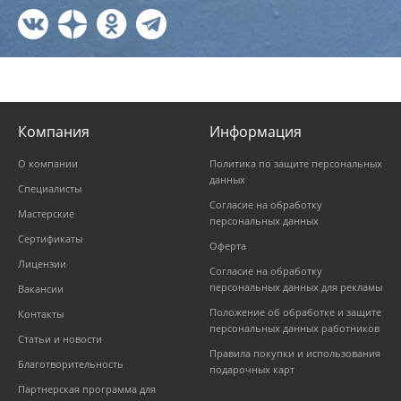
Компания
Информация
О компании
Политика по защите персональных
данных
Специалисты
Согласие на обработку
Мастерские
персональных данных
Сертификаты
Оферта
Лицензии
Согласие на обработку
персональных данных для рекламы
Вакансии
Положение об обработке и защите
Контакты
персональных данных работников
Статьи и новости
Правила покупки и использования
Благотворительность
подарочных карт
Партнерская программа для