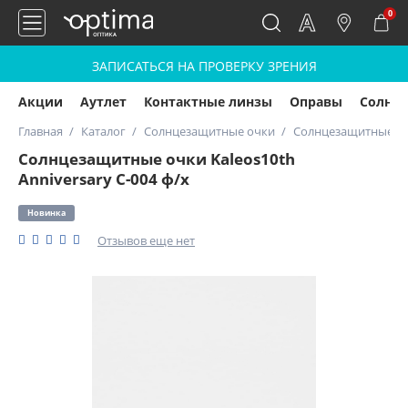
0
ЗАПИСАТЬСЯ НА ПРОВЕРКУ ЗРЕНИЯ
Акции
Аутлет
Контактные линзы
Оправы
Солнц
Главная
Каталог
Солнцезащитные очки
Солнцезащитные очк
Солнцезащитные очки Kaleos10th
Anniversary C-004 ф/х
Новинка
Отзывов еще нет