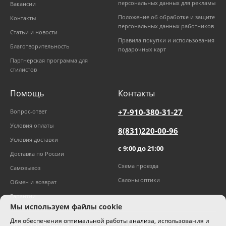
персональных данных для рекламы
Вакансии
Положение об обработке и защите
Контакты
персональных данных работников
Статьи и новости
Правила покупки и использования
Благотворительность
подарочных карт
Партнерская программа для
стилистов
Помощь
Контакты
+7-910-380-31-27
Вопрос-ответ
Условия оплаты
8(831)220-00-96
Условия доставки
с 9:00 до 21:00
Доставка по России
Схема проезда
Самовывоз
Салоны оптики
Обмен и возврат
Гарантии
Мы используем файлы cookie
Для обеспечения оптимальной работы анализа, использования и