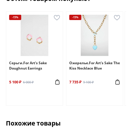
-15%
-15%
e
Серьги.For Art's Sake
Ожерелье.For Art's Sake The
Бр
Doughnut Earrings
Kiss Necklace Blue
Br
5 100 ₽
7 735 ₽
6 
6 000 ₽
9 100 ₽
Похожие товары