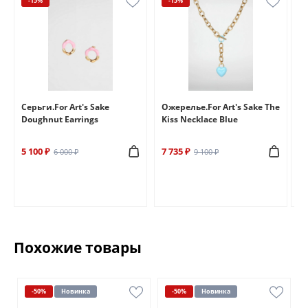
-15%
-15%
e
Серьги.For Art's Sake
Ожерелье.For Art's Sake The
Бр
Doughnut Earrings
Kiss Necklace Blue
Br
5 100 ₽
7 735 ₽
6 
6 000 ₽
9 100 ₽
Похожие товары
-50%
Новинка
-50%
Новинка