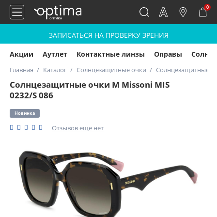
0
ЗАПИСАТЬСЯ НА ПРОВЕРКУ ЗРЕНИЯ
Акции
Аутлет
Контактные линзы
Оправы
Солнц
Главная
Каталог
Солнцезащитные очки
Солнцезащитные очк
Солнцезащитные очки M Missoni MIS
0232/S 086
Новинка
Отзывов еще нет