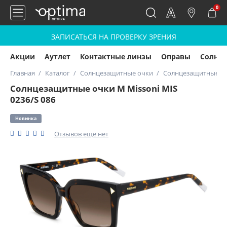
0
ЗАПИСАТЬСЯ НА ПРОВЕРКУ ЗРЕНИЯ
Акции
Аутлет
Контактные линзы
Оправы
Солнц
Главная
Каталог
Солнцезащитные очки
Солнцезащитные очк
Солнцезащитные очки M Missoni MIS
0236/S 086
Новинка
Отзывов еще нет