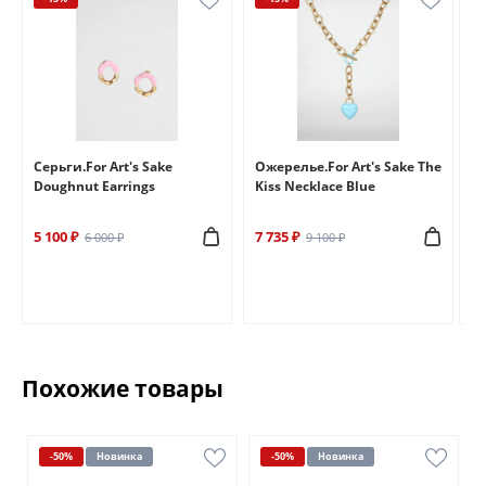
e
Серьги.For Art's Sake
Ожерелье.For Art's Sake The
Бр
Doughnut Earrings
Kiss Necklace Blue
Br
5 100 ₽
7 735 ₽
6 
6 000 ₽
9 100 ₽
Похожие товары
-50%
Новинка
-50%
Новинка