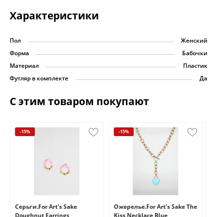
Характеристики
Пол
Женский
Форма
Бабочки
Материал
Пластик
Футляр в комплекте
Да
С этим товаром покупают
-15%
-15%
e
Серьги.For Art's Sake
Ожерелье.For Art's Sake The
Бр
Doughnut Earrings
Kiss Necklace Blue
Br