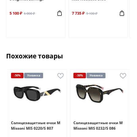
5 100 ₽
7 735 ₽
6 
6 000 ₽
9 100 ₽
Похожие товары
-50%
Новинка
-50%
Новинка
Солнцезащитные очки M
Солнцезащитные очки M
Missoni MIS 0220/S 807
Missoni MIS 0232/S 086