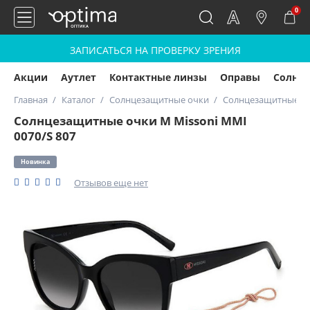
0
ЗАПИСАТЬСЯ НА ПРОВЕРКУ ЗРЕНИЯ
Акции
Аутлет
Контактные линзы
Оправы
Солнц
Главная
Каталог
Солнцезащитные очки
Солнцезащитные очк
Солнцезащитные очки M Missoni MMI
0070/S 807
Новинка
Отзывов еще нет