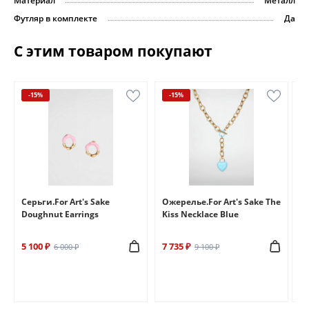
Материал
Металл
Футляр в комплекте
Да
С этим товаром покупают
-15%
-15%
e
Серьги.For Art's Sake
Ожерелье.For Art's Sake The
Бр
Doughnut Earrings
Kiss Necklace Blue
Br
5 100 ₽
7 735 ₽
6 
6 000 ₽
9 100 ₽