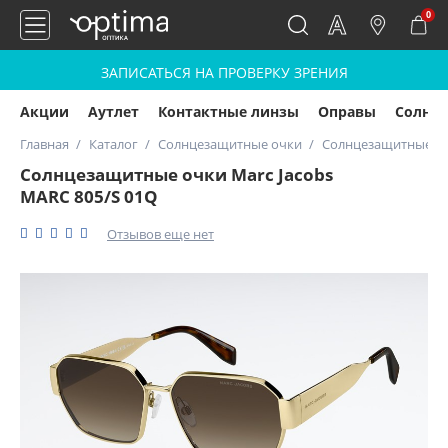
0
ЗАПИСАТЬСЯ НА ПРОВЕРКУ ЗРЕНИЯ
Акции
Аутлет
Контактные линзы
Оправы
Солнц
Главная
Каталог
Солнцезащитные очки
Солнцезащитные очк
Солнцезащитные очки Marc Jacobs
MARC 805/S 01Q
Отзывов еще нет