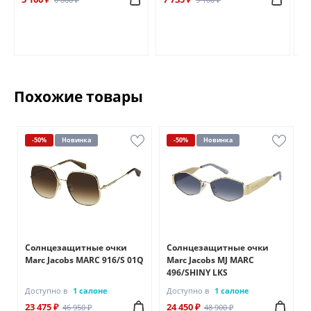
Похожие товары
-50%
Новинка
-50%
Новинка
Солнцезащитные очки
Солнцезащитные очки
L
Marc Jacobs MARC 916/S 01Q
Marc Jacobs MJ MARC
496/SHINY LKS
Доступно в
1 салоне
Доступно в
1 салоне
23 475 ₽
24 450 ₽
46 950 ₽
48 900 ₽