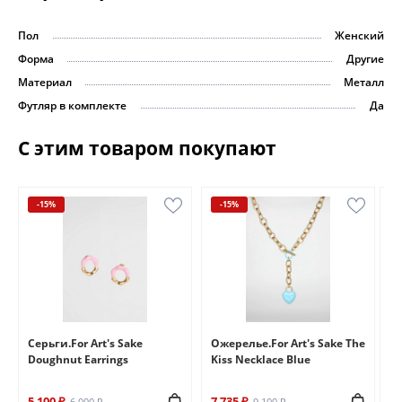
Пол
Женский
Форма
Другие
Материал
Металл
Футляр в комплекте
Да
С этим товаром покупают
-15%
-15%
e
Серьги.For Art's Sake
Ожерелье.For Art's Sake The
Бр
Doughnut Earrings
Kiss Necklace Blue
Br
5 100 ₽
7 735 ₽
6 
6 000 ₽
9 100 ₽