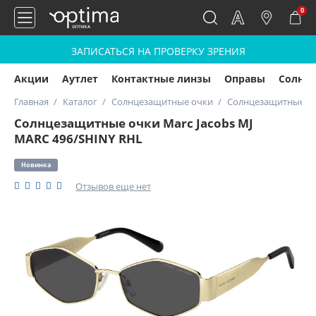
0
ЗАПИСАТЬСЯ НА ПРОВЕРКУ ЗРЕНИЯ
Акции
Аутлет
Контактные линзы
Оправы
Солнц
Главная
Каталог
Солнцезащитные очки
Солнцезащитные очк
Солнцезащитные очки Marc Jacobs MJ
MARC 496/SHINY RHL
Новинка
Отзывов еще нет