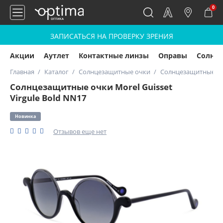
0
ЗАПИСАТЬСЯ НА ПРОВЕРКУ ЗРЕНИЯ
Акции
Аутлет
Контактные линзы
Оправы
Солнц
Главная
Каталог
Солнцезащитные очки
Солнцезащитные очк
Солнцезащитные очки Morel Guisset
Virgule Bold NN17
Новинка
Отзывов еще нет