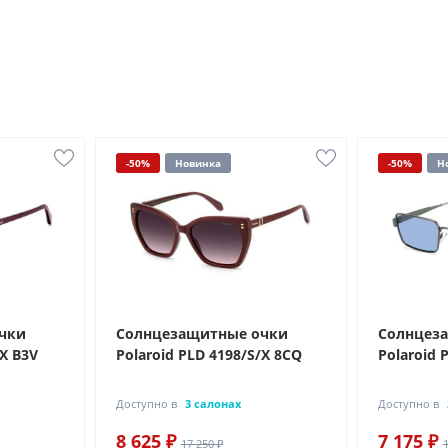
-50%
Новинка
-50%
Н
чки
Солнцезащитные очки
Солнцез
/X B3V
Polaroid PLD 4198/S/X 8CQ
Polaroid 
Доступно в
3 салонах
Доступно в
8 625 ₽
7 175 ₽
17 250 ₽