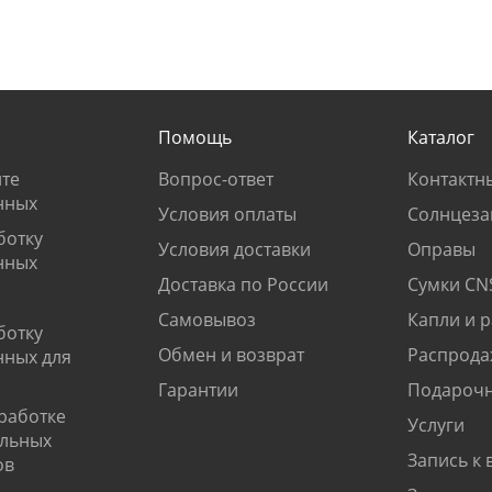
Помощь
Каталог
те
Вопрос-ответ
Контактн
нных
Условия оплаты
Солнцеза
ботку
Условия доставки
Оправы
нных
Доставка по России
Сумки CN
Самовывоз
Капли и 
ботку
Обмен и возврат
Распрода
нных для
Гарантии
Подарочн
работке
Услуги
альных
Запись к 
ов