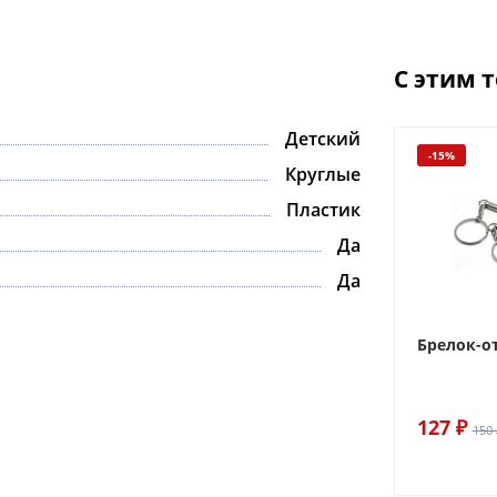
С этим 
Детский
-15%
Круглые
Пластик
Да
Да
Брелок-о
127 ₽
150 