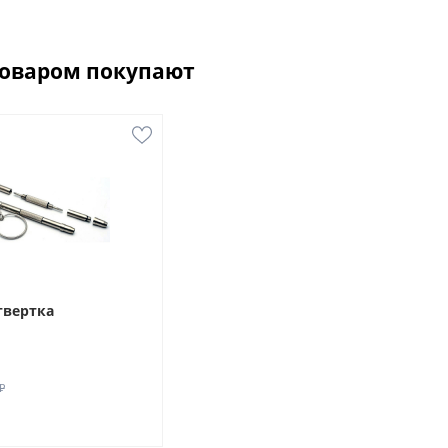
товаром покупают
твертка
₽