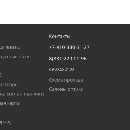
Контакты
+7-910-380-31-27
ые линзы
щитные очки
8(831)220-00-96
с 9:00 до 21:00
S
Схема проезда
растворы
Салоны оптики
жа контактных линз
ая карта
врачу