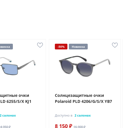
овинка
-50%
Новинка
ащитные очки
Солнцезащитные очки
PLD 6255/S/X KJ1
Polaroid PLD 4206/G/S/X YB7
2 салонах
Доступно в
2 салонах
8 150 ₽
14 350 ₽
16 300 ₽