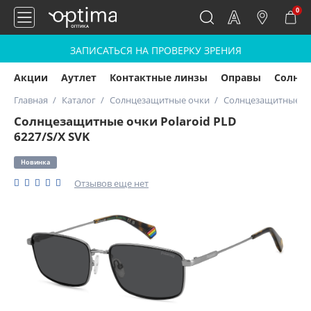
0
ЗАПИСАТЬСЯ НА ПРОВЕРКУ ЗРЕНИЯ
Акции
Аутлет
Контактные линзы
Оправы
Солнц
Главная
Каталог
Солнцезащитные очки
Солнцезащитные очк
Солнцезащитные очки Polaroid PLD
6227/S/X SVK
Новинка
Отзывов еще нет