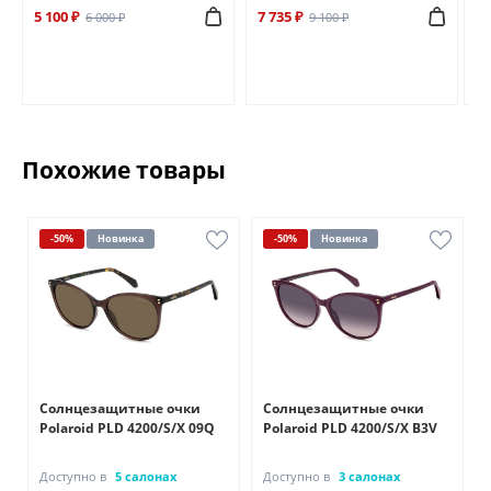
5 100 ₽
7 735 ₽
6 
6 000 ₽
9 100 ₽
Похожие товары
-50%
Новинка
-50%
Новинка
Солнцезащитные очки
Солнцезащитные очки
Polaroid PLD 4200/S/X 09Q
Polaroid PLD 4200/S/X B3V
Доступно в
5 салонах
Доступно в
3 салонах