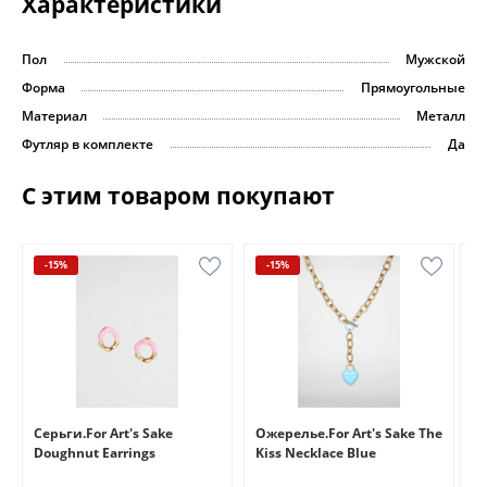
Характеристики
Пол
Мужской
Форма
Прямоугольные
Материал
Металл
Футляр в комплекте
Да
С этим товаром покупают
-15%
-15%
e
Серьги.For Art's Sake
Ожерелье.For Art's Sake The
Бр
Doughnut Earrings
Kiss Necklace Blue
Br