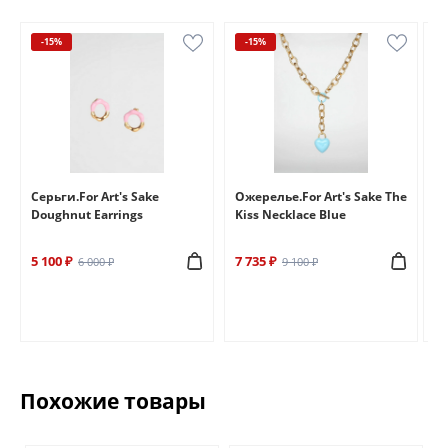
-15%
-15%
e
Серьги.For Art's Sake
Ожерелье.For Art's Sake The
Бр
Doughnut Earrings
Kiss Necklace Blue
Br
5 100 ₽
7 735 ₽
6 
6 000 ₽
9 100 ₽
Похожие товары