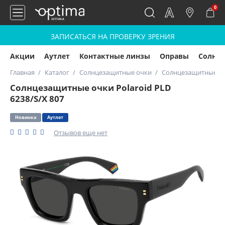
0
ЗАПИСАТЬСЯ НА ПРОВЕРКУ ЗРЕНИЯ
Акции
Аутлет
Контактные линзы
Оправы
Солнц
Главная
Каталог
Солнцезащитные очки
Солнцезащитные очк
Солнцезащитные очки Polaroid PLD
6238/S/X 807
Новинка
Аутлет
Отзывов еще нет