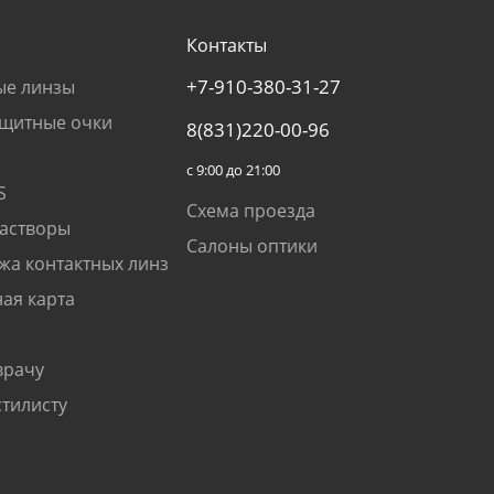
Контакты
+7-910-380-31-27
ые линзы
щитные очки
8(831)220-00-96
с 9:00 до 21:00
S
Схема проезда
растворы
Салоны оптики
жа контактных линз
ая карта
врачу
стилисту