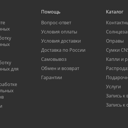
Помощь
Каталог
те
Вопрос-ответ
Контактн
нных
Условия оплаты
Солнцеза
ботку
Условия доставки
Оправы
нных
Доставка по России
Сумки CN
Самовывоз
Капли и 
ботку
Обмен и возврат
Распрода
нных для
Гарантии
Подарочн
работке
Услуги
альных
Запись к 
ов
Запись к 
и