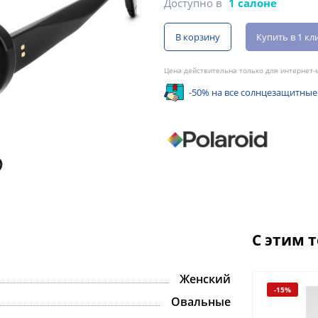
Доступно в
1 салоне
В корзину
Купить в 1 кл
Цена действительна только для интернет-м
-50% на все солнцезащитные
С этим 
Женский
-15%
-15%
Овальные