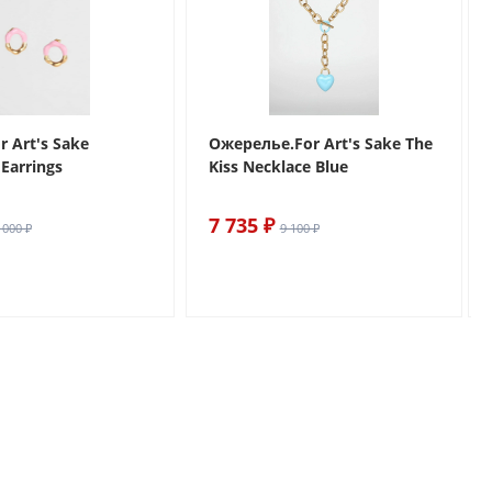
r Art's Sake
Ожерелье.For Art's Sake The
Earrings
Kiss Necklace Blue
7 735 ₽
 000 ₽
9 100 ₽