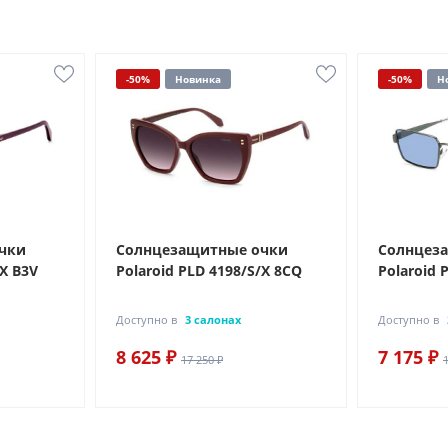
-50%
Новинка
-50%
Н
чки
Солнцезащитные очки
Солнцез
/X B3V
Polaroid PLD 4198/S/X 8CQ
Polaroid 
Доступно в
3 салонах
Доступно в
8 625 ₽
7 175 ₽
17 250 ₽