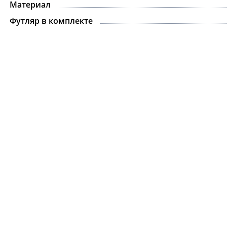
Материал
Футляр в комплекте
Ожерелье.For Art's
Kiss Necklace Blue
7 735 ₽
9 100 ₽