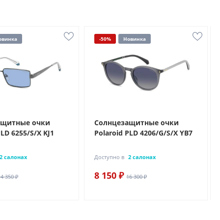
овинка
-50%
Новинка
ащитные очки
Солнцезащитные очки
PLD 6255/S/X KJ1
Polaroid PLD 4206/G/S/X YB7
2 салонах
Доступно в
2 салонах
8 150 ₽
14 350 ₽
16 300 ₽