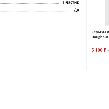
Пластик
Да
 Sake The
Браслет For Art's Sake Olive
Серьги.Fo
Bracelet Gold
Doughnut 
6 290 ₽
5 100 ₽
7 400 ₽
6