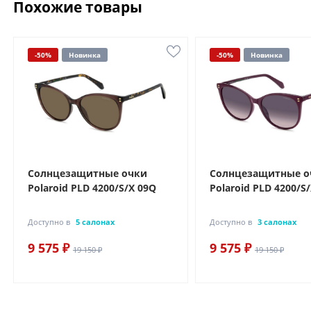
Похожие товары
-50%
Новинка
-50%
Новинка
Солнцезащитные очки
Солнцезащитные о
Polaroid PLD 4200/S/X 09Q
Polaroid PLD 4200/S
Доступно в
5 салонах
Доступно в
3 салонах
9 575 ₽
9 575 ₽
19 150 ₽
19 150 ₽