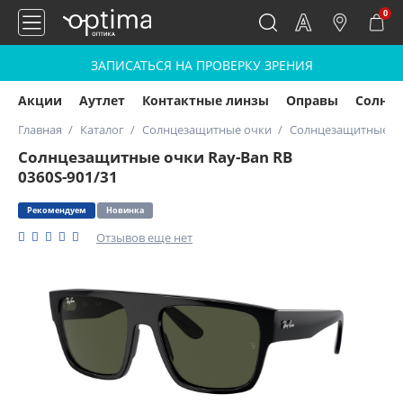
0
ЗАПИСАТЬСЯ НА ПРОВЕРКУ ЗРЕНИЯ
Акции
Аутлет
Контактные линзы
Оправы
Солнц
Главная
Каталог
Солнцезащитные очки
Солнцезащитные очк
Солнцезащитные очки Ray-Ban RB
0360S-901/31
Рекомендуем
Новинка
Отзывов еще нет