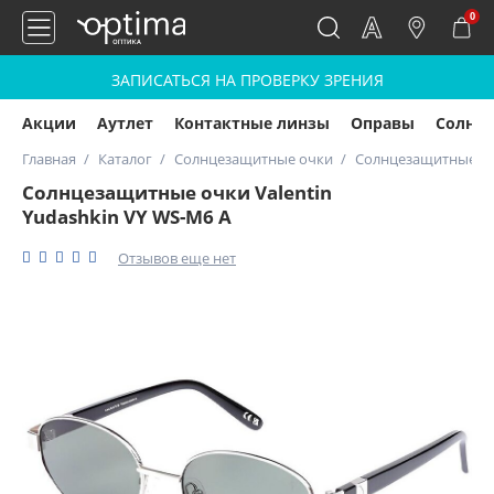
0
ЗАПИСАТЬСЯ НА ПРОВЕРКУ ЗРЕНИЯ
Акции
Аутлет
Контактные линзы
Оправы
Солнц
Главная
Каталог
Солнцезащитные очки
Солнцезащитные очк
Солнцезащитные очки Valentin
Yudashkin VY WS-M6 A
Отзывов еще нет