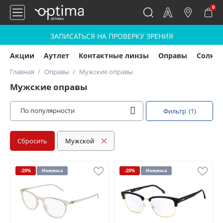
0
ЗАПИСАТЬСЯ НА ПРОВЕРКУ ЗРЕНИЯ
Акции
Аутлет
Контактные линзы
Оправы
Солнц
Главная
Оправы
Мужские оправы
Мужские оправы
По популярности
Фильтр
(1)
Сбросить
Мужской
-20%
Новинка
-20%
Новинка