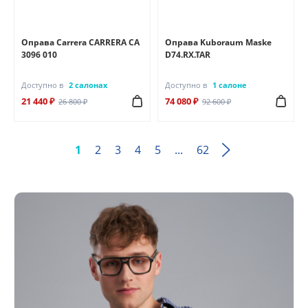
Оправа Carrera CARRERA CA
Оправа Kuboraum Maske
3096 010
D74.RX.TAR
Доступно в
2 салонах
Доступно в
1 салоне
21 440 ₽
74 080 ₽
26 800 ₽
92 600 ₽
1
2
3
4
5
...
62