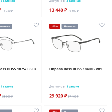
5 салонах
Доступно в
3 салонах
₽
13 440 ₽
13 750 ₽
16 800 ₽
овинка
-20%
Новинка
oss BOSS 1875/F 6LB
Оправа Boss BOSS 1840/G V81
1 салоне
Доступно в
1 салоне
₽
29 920 ₽
35 900 ₽
37 400 ₽