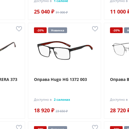
Доступно в
1 салоне
Доступно в
25 040 ₽
11 000 
31 300 ₽
-20%
Новинка
-20%
Н
RERA 373
Оправа Hugo HG 1372 003
Оправа B
Доступно в
2 салонах
Доступно в
18 920 ₽
28 720 
23 650 ₽