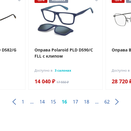
-20%
Новинка
-20%
Н
D D582/G
Оправа Polaroid PLD D590/C
Оправа B
FLL с клипом
Доступно в
3 салонах
Доступно в
14 040 ₽
28 720 
17 550 ₽
1
...
14
15
16
17
18
...
62