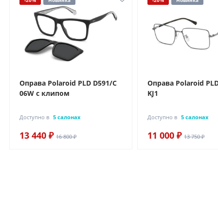
-20%
Новинка
-20%
Новинка
Оправа Polaroid PLD D591/C
Оправа Polaroid PL
06W с клипом
KJ1
Доступно в
5 салонах
Доступно в
5 салонах
13 440 ₽
11 000 ₽
16 800 ₽
13 750 ₽