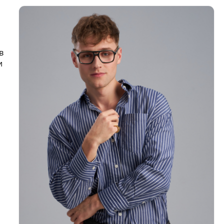
и
в
и