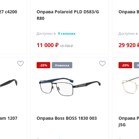
7 c4200
Оправа Polaroid PLD D583/G
Оправа B
R80
Доступно в
9 салонах
Доступно в
11 000 ₽
29 920 
13 750 ₽
-20%
Новинка
-20%
Н
am 1207
Оправа Boss BOSS 1830 003
Оправа P
J5G