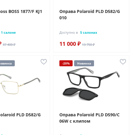
oss BOSS 1877/F KJ1
Оправа Polaroid PLD D582/G
010
1 салоне
Доступно в
5 салонах
₽
11 000 ₽
37 400 ₽
13 750 ₽
овинка
-20%
Новинка
olaroid PLD D582/G
Оправа Polaroid PLD D590/C
06W с клипом