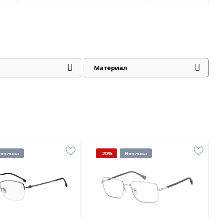
Материал
овинка
-20%
Новинка