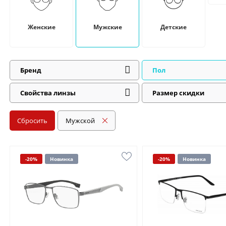
Женские
Мужские
Детские
Бренд
Пол
Свойства линзы
Размер скидки
Сбросить
Мужской
-20%
Новинка
-20%
Новинка