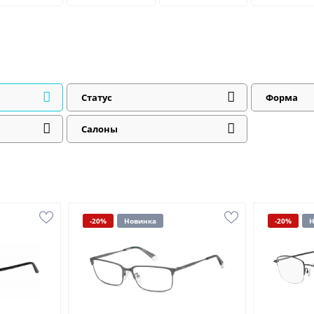
Статус
Форма
Салоны
-20%
Новинка
-20%
Н