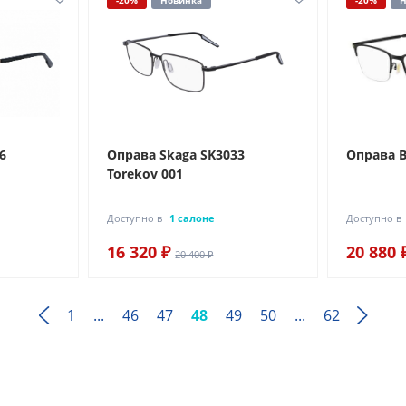
-20%
Новинка
-20%
Н
6
Оправа Skaga SK3033
Оправа B
Torekov 001
Доступно в
1 салоне
Доступно в
16 320 ₽
20 880 
20 400 ₽
1
...
46
47
48
49
50
...
62