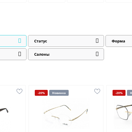
Статус
Форма
Салоны
-20%
Новинка
-20%
Н