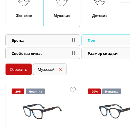
Женские
Мужские
Детские
Бренд
Пол
Свойства линзы
Размер скидки
Сбросить
Мужской
-20%
Новинка
-20%
Новинка