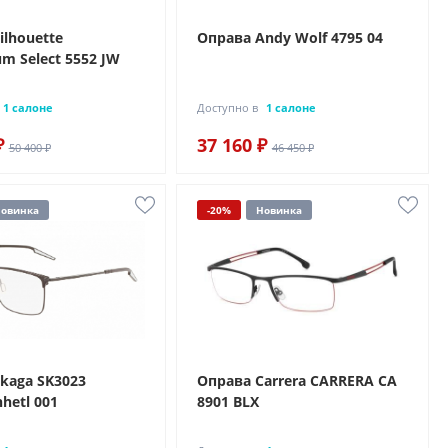
ilhouette
Оправа Andy Wolf 4795 04
 Select 5552 JW
1 салоне
Доступно в
1 салоне
₽
37 160 ₽
50 400 ₽
46 450 ₽
овинка
-20%
Новинка
kaga SK3023
Оправа Carrera CARRERA CA
hetl 001
8901 BLX