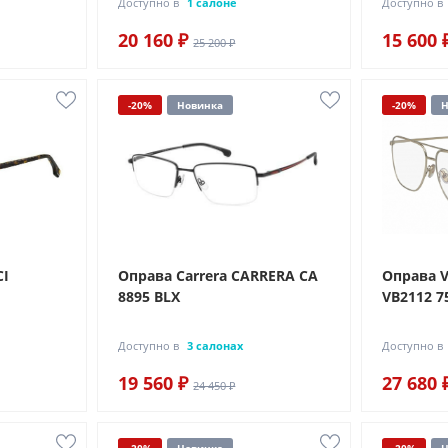
Доступно в
1 салоне
Доступно в
20 160 ₽
15 600 
25 200 ₽
-20%
Новинка
-20%
Н
CI
Оправа Carrera CARRERA CA
Оправа V
8895 BLX
VB2112 7
Доступно в
3 салонах
Доступно в
19 560 ₽
27 680 
24 450 ₽