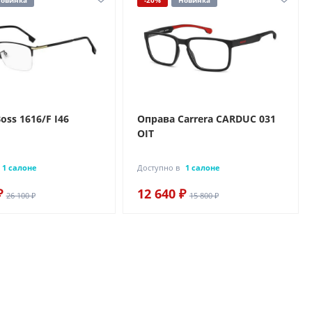
овинка
-20%
Новинка
oss 1616/F I46
Оправа Carrera CARDUC 031
OIT
1 салоне
Доступно в
1 салоне
₽
12 640 ₽
26 100 ₽
15 800 ₽