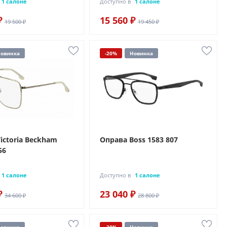
1 салоне
Доступно в
1 салоне
₽
15 560 ₽
19 500 ₽
19 450 ₽
овинка
-20%
Новинка
ictoria Beckham
Оправа Boss 1583 807
56
1 салоне
Доступно в
1 салоне
₽
23 040 ₽
34 600 ₽
28 800 ₽