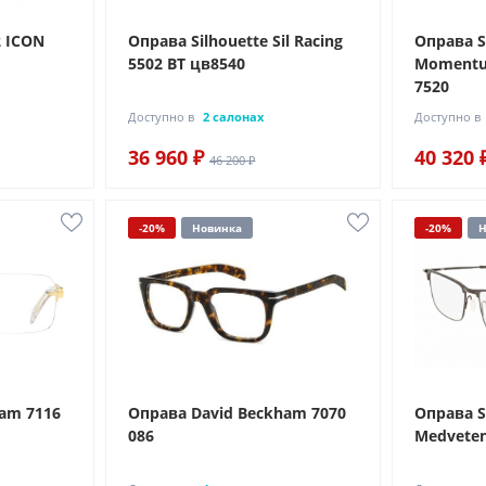
2 ICON
Оправа Silhouette Sil Racing
Оправа S
5502 BT цв8540
Momentum
7520
Доступно в
2 салонах
Доступно в
36 960 ₽
40 320 
46 200 ₽
-20%
Новинка
-20%
Н
am 7116
Оправа David Beckham 7070
Оправа S
086
Medveten