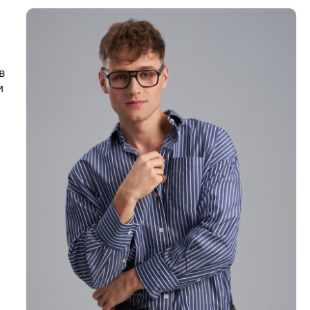
и
в
и