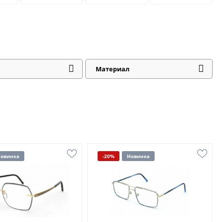
Материал
овинка
-20%
Новинка