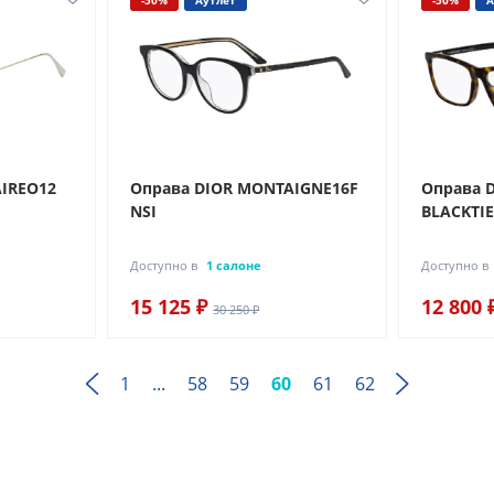
-50%
Аутлет
-50%
А
AIREO12
Оправа DIOR MONTAIGNE16F
Оправа 
NSI
BLACKTIE
Доступно в
1 салоне
Доступно в
15 125 ₽
12 800 
30 250 ₽
1
...
58
59
60
61
62