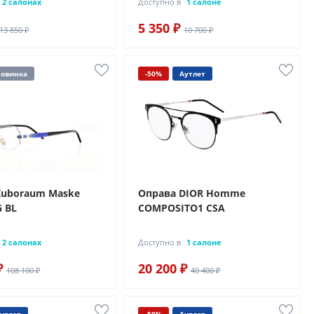
2 салонах
Доступно в
1 салоне
5 350 ₽
13 850 ₽
10 700 ₽
овинка
-50%
Аутлет
Kuboraum Maske
Оправа DIOR Homme
G BL
COMPOSITO1 CSA
2 салонах
Доступно в
1 салоне
₽
20 200 ₽
108 100 ₽
40 400 ₽