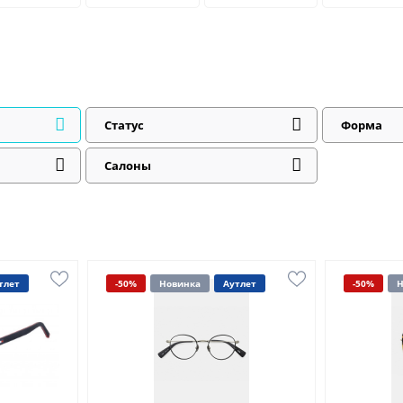
Статус
Форма
Салоны
тлет
-50%
Новинка
Аутлет
-50%
Н