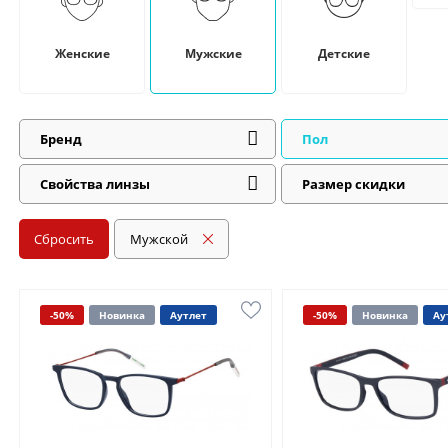
Женские
Мужские
Детские
Бренд
Пол
Свойства линзы
Размер скидки
Сбросить
Мужской
-50%
Новинка
Аутлет
-50%
Новинка
Ау