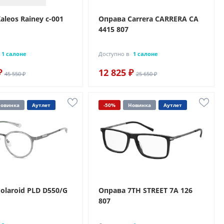
aleos Rainey c-001
Оправа Carrera CARRERA CA
4415 807
1 салоне
Доступно в
1 салоне
₽
12 825 ₽
45 550 ₽
25 650 ₽
овинка
Аутлет
-50%
Новинка
Аутлет
olaroid PLD D550/G
Оправа 7TH STREET 7A 126
807