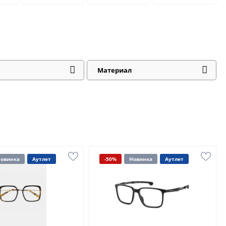
Материал
овинка
Аутлет
-50%
Новинка
Аутлет