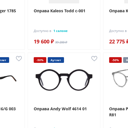
ger 1785
Оправа Kaleos Todd c-001
Оправа K
Доступно в
1 салоне
Доступно в
19 600 ₽
22 775 
39 200 ₽
тлет
-50%
Аутлет
-50%
Н
6/G 003
Оправа Andy Wolf 4614 01
Оправа P
R81