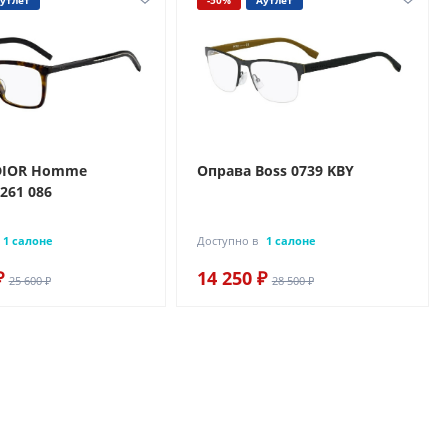
утлет
-50%
Аутлет
DIOR Homme
Оправа Boss 0739 KBY
261 086
1 салоне
Доступно в
1 салоне
₽
14 250 ₽
25 600 ₽
28 500 ₽