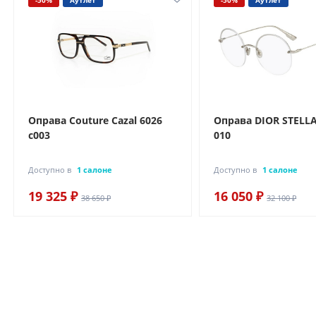
-50%
Аутлет
-50%
Аутлет
Оправа Couture Cazal 6026
Оправа DIOR STELL
c003
010
Доступно в
1 салоне
Доступно в
1 салоне
19 325 ₽
16 050 ₽
38 650 ₽
32 100 ₽