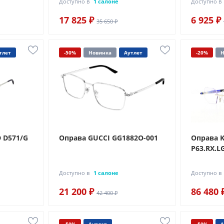
Доступно в
1 салоне
Доступно в
17 825 ₽
6 925 ₽
35 650 ₽
тлет
-50%
Новинка
Аутлет
-20%
Н
D D571/G
Оправа GUCCI GG1882O-001
Оправа 
P63.RX.L
Доступно в
1 салоне
Доступно в
21 200 ₽
86 480 
42 400 ₽