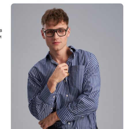
и
в
и