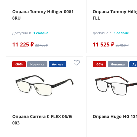
Оправа Tommy Hilfiger 0061
Оправа Tommy Hilfi
8RU
FLL
Доступно в
1 салоне
Доступно в
1 салоне
11 225 ₽
11 525 ₽
22 450 ₽
23 050 ₽
-50%
Новинка
Аутлет
-50%
Новинка
Ау
Оправа Carrera C FLEX 06/G
Оправа Hugo HG 131
003