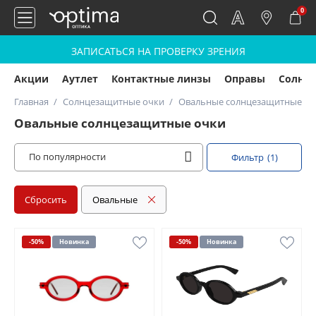
0
ЗАПИСАТЬСЯ НА ПРОВЕРКУ ЗРЕНИЯ
Акции
Аутлет
Контактные линзы
Оправы
Солнц
Главная
Солнцезащитные очки
Овальные солнцезащитные оч
Овальные солнцезащитные очки
По популярности
Фильтр
(1)
Сбросить
Овальные
-50%
Новинка
-50%
Новинка