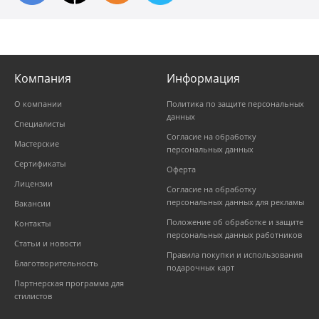
Компания
Информация
О компании
Политика по защите персональных
данных
Специалисты
Согласие на обработку
Мастерские
персональных данных
Сертификаты
Оферта
Лицензии
Согласие на обработку
персональных данных для рекламы
Вакансии
Положение об обработке и защите
Контакты
персональных данных работников
Статьи и новости
Правила покупки и использования
Благотворительность
подарочных карт
Партнерская программа для
стилистов