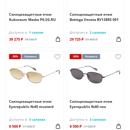
Солнцезащитные очки
Солнцезащитные очки
Kuboraum Maske P6.SG.RU
Bottega Veneta BV1388S 001
Доступно в
1 салоне
Доступно в
2 салонах
39 275 ₽
29 725 ₽
78 550 ₽
59 450 ₽
-50%
Новинка
-50%
Новинка
Солнцезащитные очки
Солнцезащитные очки
Eyerepublic №40 mustard
Eyerepublic №40 neo
Доступно в
3 салонах
Доступно в
3 салонах
8 500 ₽
8 500 ₽
17 000 ₽
17 000 ₽