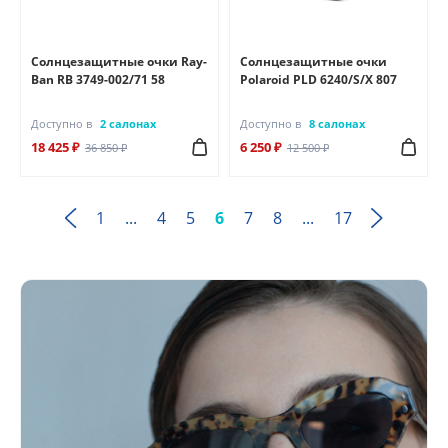
Солнцезащитные очки Ray-
Солнцезащитные очки
Ban RB 3749-002/71 58
Polaroid PLD 6240/S/X 807
Доступно в
2 салонах
Доступно в
8 салонах
18 425 ₽
6 250 ₽
36 850 ₽
12 500 ₽
1
...
4
5
6
7
8
...
17