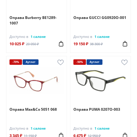
Оправа Burberry BE1289-
Оправа GUCCI GG0920O-001
1007
Доступно в
1 салоне
Доступно в
1 салоне
10 025 ₽
19 150 ₽
20 050 ₽
38 300 ₽
-70%
Аутлет
-50%
Аутлет
Оправа Max&Co 5051 068
Оправа PUMA 0207O-003
Доступно в
1 салоне
Доступно в
1 салоне
3 345 ₽
6 475 ₽
11 150 ₽
12 950 ₽