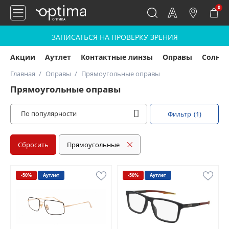
0
ЗАПИСАТЬСЯ НА ПРОВЕРКУ ЗРЕНИЯ
Акции
Аутлет
Контактные линзы
Оправы
Солнц
Главная
Оправы
Прямоугольные оправы
Прямоугольные оправы
По популярности
Фильтр
(1)
Сбросить
Прямоугольные
-50%
Аутлет
-50%
Аутлет