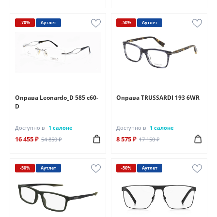
-70%
Аутлет
-50%
Аутлет
Оправа Leonardo_D 585 c60-
Оправа TRUSSARDI 193 6WR
D
Доступно в
1 салоне
Доступно в
1 салоне
16 455 ₽
8 575 ₽
54 850 ₽
17 150 ₽
-50%
Аутлет
-50%
Аутлет