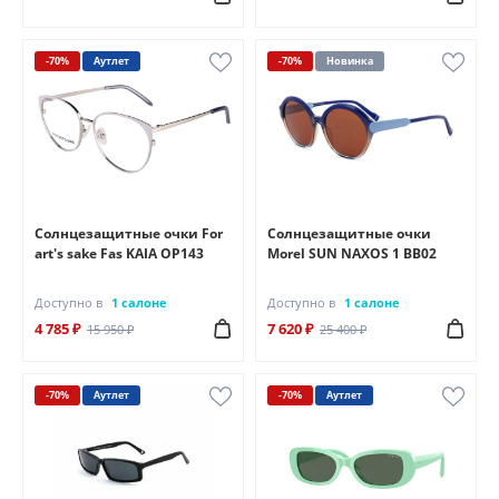
-70%
Аутлет
-70%
Новинка
Солнцезащитные очки For
Солнцезащитные очки
art's sake Fas KAIA OP143
Morel SUN NAXOS 1 BB02
Доступно в
1 салоне
Доступно в
1 салоне
4 785 ₽
7 620 ₽
15 950 ₽
25 400 ₽
-70%
Аутлет
-70%
Аутлет