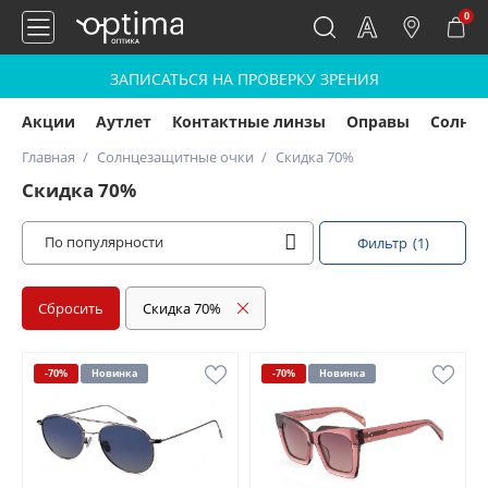
0
ЗАПИСАТЬСЯ НА ПРОВЕРКУ ЗРЕНИЯ
Акции
Аутлет
Контактные линзы
Оправы
Солнц
Главная
Солнцезащитные очки
Скидка 70%
Скидка 70%
По популярности
Фильтр
(1)
Сбросить
Скидка 70%
-70%
Новинка
-70%
Новинка