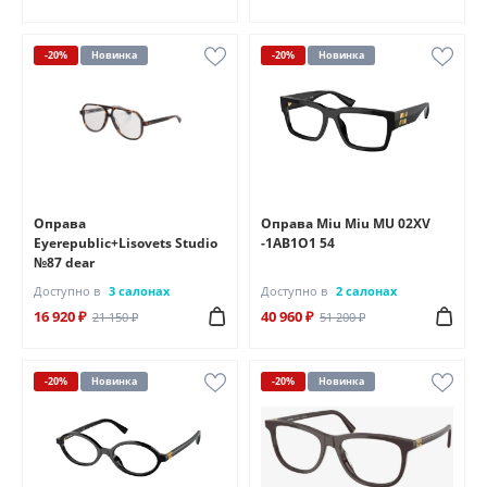
-20%
Новинка
-20%
Новинка
Оправа
Оправа Miu Miu MU 02XV
Eyerepublic+Lisovets Studio
-1AB1O1 54
№87 dear
Доступно в
3 салонах
Доступно в
2 салонах
16 920 ₽
40 960 ₽
21 150 ₽
51 200 ₽
-20%
Новинка
-20%
Новинка