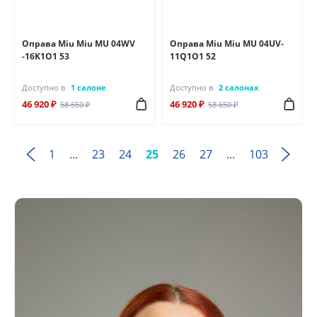
Оправа Miu Miu MU 04WV
Оправа Miu Miu MU 04UV-
-16K1O1 53
11Q1O1 52
Доступно в
1 салоне
Доступно в
2 салонах
46 920 ₽
46 920 ₽
58 650 ₽
58 650 ₽
1
...
23
24
25
26
27
...
103