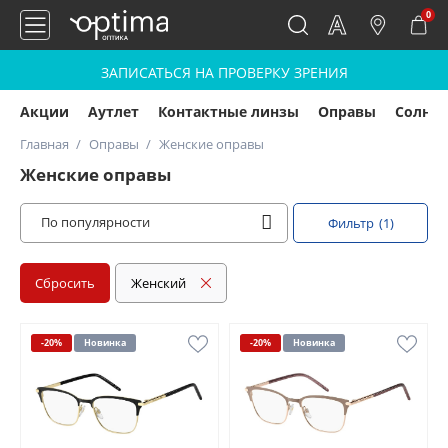
0
ЗАПИСАТЬСЯ НА ПРОВЕРКУ ЗРЕНИЯ
Акции
Аутлет
Контактные линзы
Оправы
Солнц
Главная
Оправы
Женские оправы
Женские оправы
По популярности
Фильтр
(1)
Сбросить
Женский
-20%
Новинка
-20%
Новинка