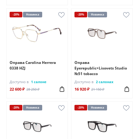
-20%
Новинка
-20%
Новинка
Оправа Carolina Herrera
Оправа
0338 HZJ
Eyerepublic+Lisovets Studio
№51 tobacco
Доступно в
1 салоне
Доступно в
2 салонах
22 600 ₽
16 920 ₽
28 250 ₽
21 150 ₽
-20%
Новинка
-20%
Новинка