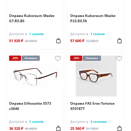
Оправа Kuboraum Maske
Оправа Kuboraum Maske
G7.RX.BS
P23.RX.TA
Доступно в
1 салоне
Доступно в
1 салоне
51 920 ₽
57 600 ₽
64 900 ₽
72 000 ₽
-20%
Новинка
-20%
Новинка
Оправа Silhouette 5573
Оправа FAS Eros-Tortoise
c3040
XF018TT
Доступно в
1 салоне
Доступно в
3 салонах
36 320 ₽
25 360 ₽
45 400 ₽
31 700 ₽