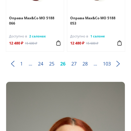
Оправа Max&Co MO 5188
Оправа Max&Co MO 5188
066
053
Доступно в
2 салонах
Доступно в
1 салоне
12 480 ₽
12 480 ₽
15 600 ₽
15 600 ₽
1
...
24
25
26
27
28
...
103