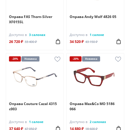
Оправа FAS Thorn-Silver
Оправа Andy Wolf 4826 05
XF015SL
Доступно в
3 салонах
Доступно в
1 салоне
26 720 ₽
34 520 ₽
33 400 ₽
43 150 ₽
-20%
Новинка
-20%
Новинка
Оправа Couture Cazal 4315
Оправа Max&Co MO 5186
c003
066
Доступно в
1 салоне
Доступно в
2 салонах
37 640 ₽
14 880 ₽
47 050 ₽
18 600 ₽