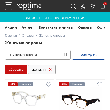
0
ЗАПИСАТЬСЯ НА ПРОВЕРКУ ЗРЕНИЯ
Акции
Аутлет
Контактные линзы
Оправы
Солнц
Главная
Оправы
Женские оправы
Женские оправы
По популярности
Фильтр
(1)
Сбросить
Женский
-20%
Новинка
-20%
Новинка