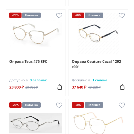
-20%
Новинка
-20%
Новинка
Оправа Tous 475 8FC
Оправа Couture Cazal 1292
c001
Доступно в
3 салонах
Доступно в
1 салоне
23 800 ₽
37 640 ₽
29 750 ₽
47 050 ₽
-20%
Новинка
-20%
Новинка