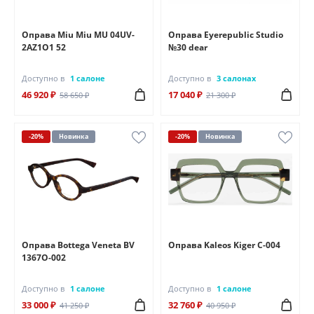
Оправа Miu Miu MU 04UV-
Оправа Eyerepublic Studio
2AZ1O1 52
№30 dear
Доступно в
1 салоне
Доступно в
3 салонах
46 920 ₽
17 040 ₽
58 650 ₽
21 300 ₽
-20%
Новинка
-20%
Новинка
Оправа Bottega Veneta BV
Оправа Kaleos Kiger C-004
1367O-002
Доступно в
1 салоне
Доступно в
1 салоне
33 000 ₽
32 760 ₽
41 250 ₽
40 950 ₽