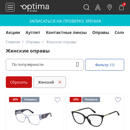
0
ЗАПИСАТЬСЯ НА ПРОВЕРКУ ЗРЕНИЯ
Акции
Аутлет
Контактные линзы
Оправы
Солнц
Главная
Оправы
Женские оправы
Женские оправы
По популярности
Фильтр
(1)
Сбросить
Женский
-20%
Новинка
-20%
Новинка