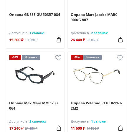
Оправа GUESS GU 50357 084
Оправа Marc Jacobs MARC
900/G 807
Доступно в
1 салоне
Доступно в
2 салонах
15 200 ₽
26 440 ₽
19 000 ₽
33 050 ₽
-20%
Новинка
-20%
Новинка
Оправа Max Mara MM 5233
Оправа Polaroid PLD D611/G
064
2M2
Доступно в
2 салонах
Доступно в
1 салоне
17 240 ₽
11 600 ₽
21 550 ₽
14 500 ₽