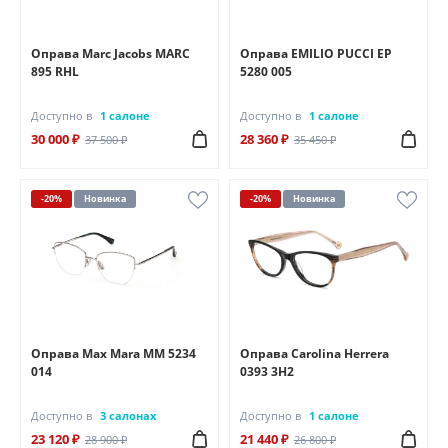
Оправа Marc Jacobs MARC
Оправа EMILIO PUCCI EP
895 RHL
5280 005
Доступно в
1 салоне
Доступно в
1 салоне
30 000 ₽
28 360 ₽
37 500 ₽
35 450 ₽
-20%
Новинка
-20%
Новинка
Оправа Max Mara MM 5234
Оправа Carolina Herrera
014
0393 3H2
Доступно в
3 салонах
Доступно в
1 салоне
23 120 ₽
21 440 ₽
28 900 ₽
26 800 ₽