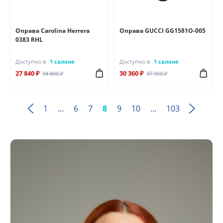
Оправа Carolina Herrera
Оправа GUCCI GG1581O-005
0383 RHL
Доступно в
1 салоне
Доступно в
1 салоне
27 840 ₽
30 360 ₽
34 800 ₽
37 950 ₽
1
...
6
7
8
9
10
...
103