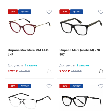
-50%
Аутлет
-50%
Аутлет
Оправа Max Mara MM 1335
Оправа Marc Jacobs MJ 278
LHF
807
Доступно в
1 салоне
Доступно в
1 салоне
8 225 ₽
7 550 ₽
16 450 ₽
15 100 ₽
-50%
Аутлет
-50%
Аутлет