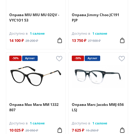
Оправа MIU MIU MU 02QV -
Оправа Jimmy Choo JC191
VYC1O1 53
PJP
Доступно в
1 салоне
Доступно в
1 салоне
14 100 ₽
13 750 ₽
28 200 ₽
27 500 ₽
-50%
Аутлет
-50%
Аутлет
Оправа Max Mara MM 1332
Оправа Marc Jacobs MMJ 656
807
LSJ
Доступно в
1 салоне
Доступно в
1 салоне
10 025 ₽
7 625 ₽
20 050 ₽
15 250 ₽