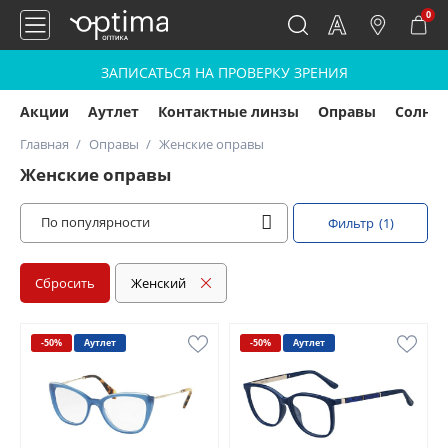
0
ЗАПИСАТЬСЯ НА ПРОВЕРКУ ЗРЕНИЯ
Акции
Аутлет
Контактные линзы
Оправы
Солнц
Главная
Оправы
Женские оправы
Женские оправы
По популярности
Фильтр
(1)
Сбросить
Женский
-50%
Аутлет
-50%
Аутлет