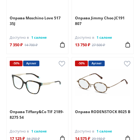
Оправа Moschino Love 517
Оправа Jimmy Choo JC191
35J
807
Доступно в
1 салоне
Доступно в
1 салоне
7 350 ₽
13 750 ₽
14 700 ₽
27 500 ₽
-50%
Аутлет
-50%
Аутлет
Оправа Tiffany&Co TIF 2189-
Оправа RODENSTOCK 8025 В
8275 54
Доступно в
1 салоне
Доступно в
1 салоне
17 125 ₽
14 575 ₽
34 250 ₽
29 150 ₽