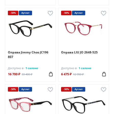
-50%
Аутлет
-50%
Аутлет
Оправа Jimmy Choo JC196
Оправа LIU JO 2648-525
807
Доступно в
1 салоне
Доступно в
1 салоне
16 700 ₽
6 475 ₽
33 400 ₽
12 950 ₽
-50%
Аутлет
-50%
Аутлет