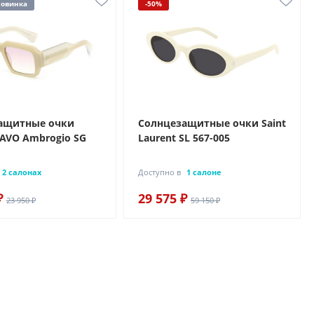
овинка
-50%
ащитные очки
Солнцезащитные очки Saint
 AVO Ambrogio SG
Laurent SL 567-005
2 салонах
Доступно в
1 салоне
₽
29 575 ₽
23 950 ₽
59 150 ₽