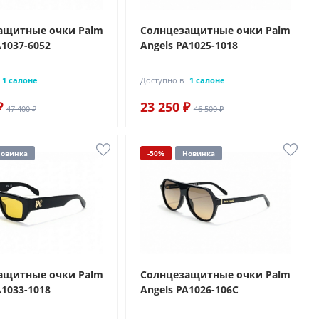
ащитные очки Palm
Солнцезащитные очки Palm
A1037-6052
Angels PA1025-1018
1 салоне
Доступно в
1 салоне
₽
23 250 ₽
47 400 ₽
46 500 ₽
овинка
-50%
Новинка
ащитные очки Palm
Солнцезащитные очки Palm
A1033-1018
Angels PA1026-106C