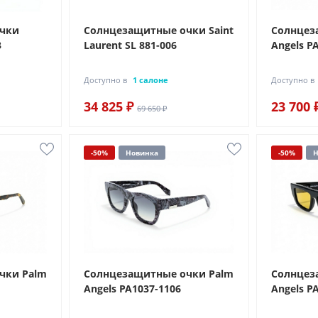
очки
Солнцезащитные очки Saint
Солнцез
3
Laurent SL 881-006
Angels P
Доступно в
1 салоне
Доступно в
34 825 ₽
23 700 
69 650 ₽
-50%
Новинка
-50%
Н
чки Palm
Солнцезащитные очки Palm
Солнцез
Angels PA1037-1106
Angels P