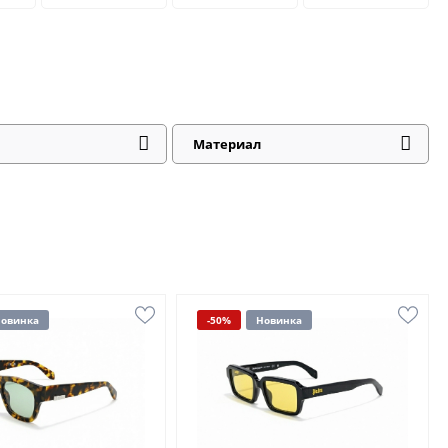
Материал
овинка
-50%
Новинка