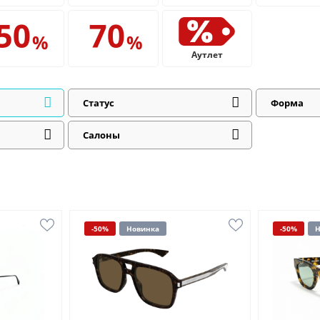
Аутлет
Статус
Форма
Салоны
-50%
Новинка
-50%
Н