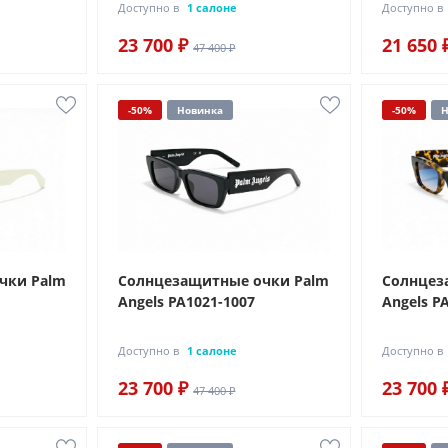
Доступно в
1 салоне
Доступно в
23 700 ₽
21 650 
47 400 ₽
-50%
Новинка
-50%
Н
чки Palm
Солнцезащитные очки Palm
Солнцез
Angels PA1021-1007
Angels P
Доступно в
1 салоне
Доступно в
23 700 ₽
23 700 
47 400 ₽