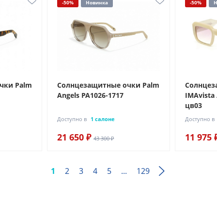
-50%
Новинка
-50%
Н
чки Palm
Солнцезащитные очки Palm
Солнцез
Angels PA1026-1717
IMAvista
цв03
Доступно в
1 салоне
Доступно в
21 650 ₽
11 975 
43 300 ₽
1
2
3
4
5
...
129