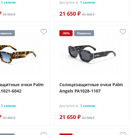
1 салоне
Доступно в
1 салоне
₽
21 650 ₽
43 300 ₽
43 300 ₽
овинка
-50%
Новинка
ащитные очки Palm
Солнцезащитные очки Palm
A1021-6042
Angels PA1028-1107
1 салоне
Доступно в
1 салоне
₽
21 650 ₽
47 400 ₽
43 300 ₽