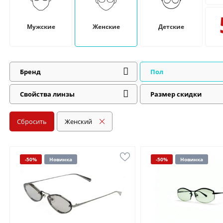
Мужские
Женские
Детские
Бренд
Пол
Свойства линзы
Размер скидки
Сбросить
Женский
-50%
Новинка
-50%
Новинка