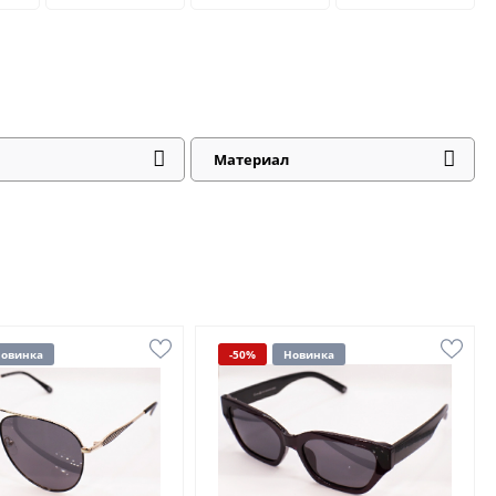
Материал
овинка
-50%
Новинка