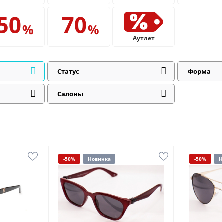
Аутлет
Статус
Форма
Салоны
-50%
Новинка
-50%
Н