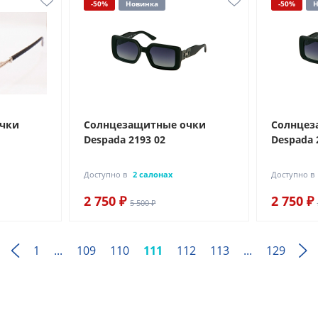
-50%
Новинка
-50%
Н
очки
Солнцезащитные очки
Солнцез
Despada 2193 02
Despada 
Доступно в
2 салонах
Доступно в
2 750 ₽
2 750 ₽
5 500 ₽
1
...
109
110
111
112
113
...
129