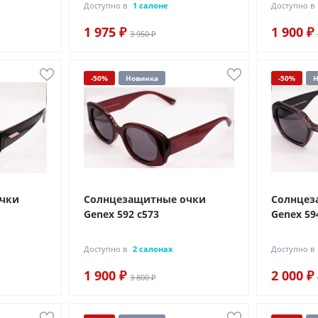
Доступно в
1 салоне
Доступно в
1 975 ₽
1 900 ₽
3 950 ₽
-50%
Новинка
-50%
Н
очки
Солнцезащитные очки
Солнцез
Genex 592 с573
Genex 59
Доступно в
2 салонах
Доступно в
1 900 ₽
2 000 ₽
3 800 ₽