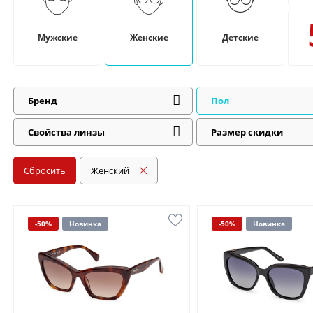
Мужские
Женские
Детские
Бренд
Пол
Свойства линзы
Размер скидки
Сбросить
Женский
-50%
Новинка
-50%
Новинка