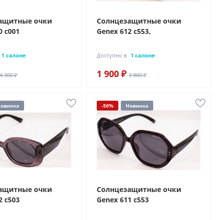
ащитные очки
Солнцезащитные очки
0 с001
Genex 612 с553,
1 салоне
Доступно в
1 салоне
1 900 ₽
4 300 ₽
3 800 ₽
овинка
-50%
Новинка
ащитные очки
Солнцезащитные очки
2 с503
Genex 611 с553