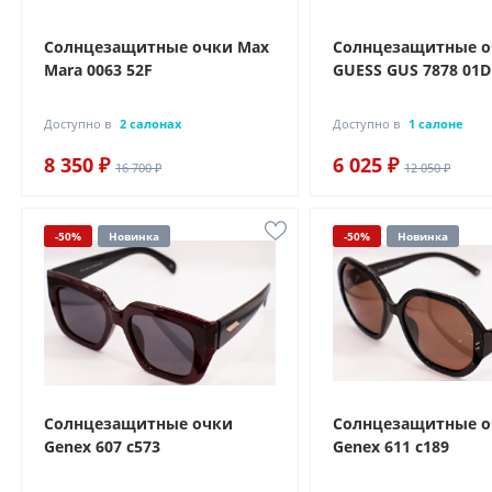
Солнцезащитные очки Max
Солнцезащитные 
Mara 0063 52F
GUESS GUS 7878 01D
Доступно в
2 салонах
Доступно в
1 салоне
8 350 ₽
6 025 ₽
16 700 ₽
12 050 ₽
-50%
Новинка
-50%
Новинка
Солнцезащитные очки
Солнцезащитные 
Genex 607 с573
Genex 611 с189