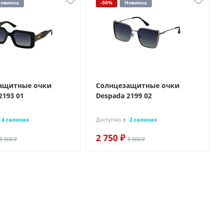
овинка
-50%
Новинка
ащитные очки
Солнцезащитные очки
2193 01
Despada 2199 02
4 салонах
Доступно в
2 салонах
2 750 ₽
5 500 ₽
5 500 ₽