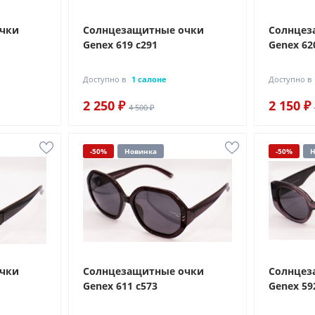
очки
Солнцезащитные очки
Солнцез
Genex 619 с291
Genex 62
Доступно в
1 салоне
Доступно в
2 250 ₽
2 150 ₽
4 500 ₽
-50%
Новинка
-50%
Н
очки
Солнцезащитные очки
Солнцез
Genex 611 с573
Genex 59