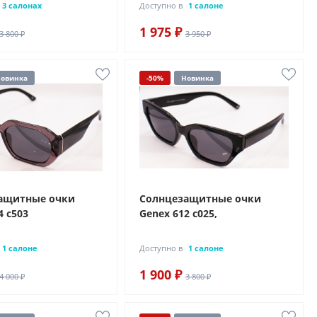
3 салонах
Доступно в
1 салоне
1 975 ₽
3 800 ₽
3 950 ₽
овинка
-50%
Новинка
ащитные очки
Солнцезащитные очки
4 с503
Genex 612 с025,
1 салоне
Доступно в
1 салоне
1 900 ₽
4 000 ₽
3 800 ₽