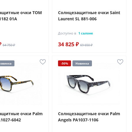
ащитные очки TOM
Солнцезащитные очки Saint
1182 01A
Laurent SL 881-006
Доступно в
1 салоне
₽
34 825 ₽
64 750 ₽
69 650 ₽
овинка
-50%
Новинка
ащитные очки Palm
Солнцезащитные очки Palm
A1027-6042
Angels PA1037-1106