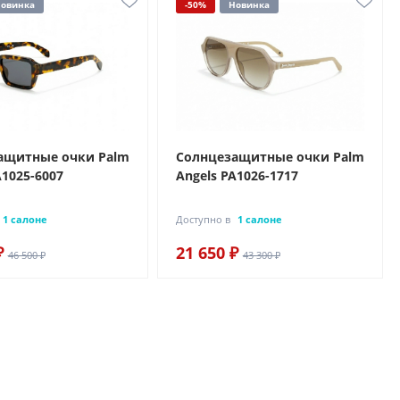
овинка
-50%
Новинка
ащитные очки Palm
Солнцезащитные очки Palm
A1025-6007
Angels PA1026-1717
1 салоне
Доступно в
1 салоне
₽
21 650 ₽
46 500 ₽
43 300 ₽