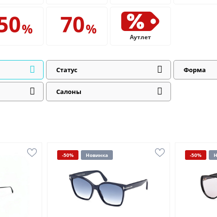
Аутлет
Статус
Форма
Салоны
-50%
Новинка
-50%
Н