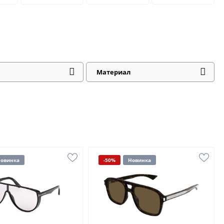
Материал
овинка
-50%
Новинка