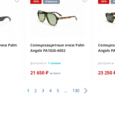
-50%
Новинка
-50%
Н
чки Palm
Солнцезащитные очки Palm
Солнцез
Angels PA1026-6052
Angels P
Доступно в
1 салоне
Доступно в
21 650 ₽
23 250 
43 300 ₽
1
2
3
4
5
...
130