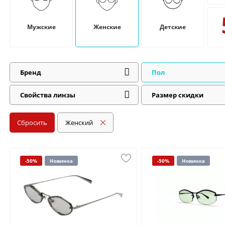
Мужские
Женские
Детские
Бренд
Пол
Свойства линзы
Размер скидки
Сбросить
Женский
-50%
Новинка
-50%
Новинка