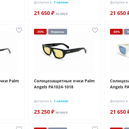
Доступно в
1 салоне
Доступно в
21 650 ₽
21 650 
43 300 ₽
-50%
Новинка
-50%
Н
чки Palm
Солнцезащитные очки Palm
Солнцез
Angels PA1024-1018
Angels P
Доступно в
1 салоне
Доступно в
23 250 ₽
21 650 
46 500 ₽