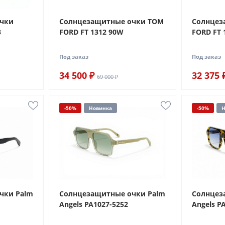
очки
Солнцезащитные очки TOM
Солнцез
3
FORD FT 1312 90W
FORD FT 
Под заказ
Под заказ
34 500 ₽
32 375 
69 000 ₽
-50%
Новинка
-50%
Н
чки Palm
Солнцезащитные очки Palm
Солнцез
Angels PA1027-5252
Angels P