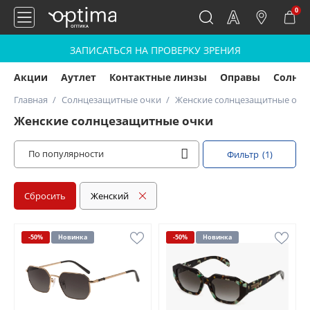
0
ЗАПИСАТЬСЯ НА ПРОВЕРКУ ЗРЕНИЯ
Акции
Аутлет
Контактные линзы
Оправы
Солнц
Главная
Солнцезащитные очки
Женские солнцезащитные очк
Женские солнцезащитные очки
По популярности
Фильтр
(1)
Сбросить
Женский
-50%
Новинка
-50%
Новинка