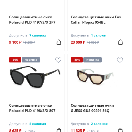
Солнцезащитные очки
Солнцезащитные очки Fas
Polaroid PLD 4197/S/X 2F7
Calla II-Topaz 054BL
Доступно в
7 салонах
Доступно в
1 салоне
9 100 ₽
23 000 ₽
18 200 ₽
46 000 ₽
-50%
Новинка
-50%
Новинка
Солнцезащитные очки
Солнцезащитные очки
Polaroid PLD 4198/S/X 807
GUESS GUS 00291 56Q
Доступно в
5 салонах
Доступно в
2 салонах
8 625 ₽
11 325 ₽
17 250 ₽
22 650 ₽