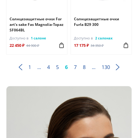
Солнцезащитные очки For
Солнцезащитные очки
art's sake Fas Magnolia-Topaz
Furla B29 300
SF064BL
Доступно в
1 салоне
Доступно в
2 салонах
22 450 ₽
17 175 ₽
44 900 ₽
34 350 ₽
1
...
4
5
6
7
8
...
130