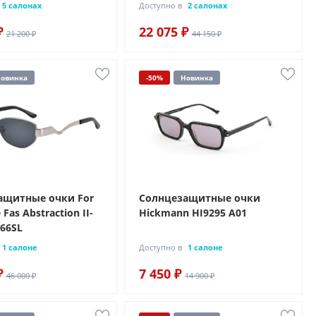
5 салонах
Доступно в
2 салонах
₽
22 075 ₽
21 200 ₽
44 150 ₽
овинка
-50%
Новинка
ащитные очки For
Солнцезащитные очки
 Fas Abstraction II-
Hickmann HI9295 A01
066SL
1 салоне
Доступно в
1 салоне
₽
7 450 ₽
46 000 ₽
14 900 ₽