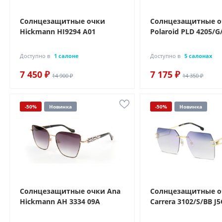
Солнцезащитные очки
Солнцезащитные 
Hickmann HI9294 A01
Polaroid PLD 4205/G
Доступно в
1 салоне
Доступно в
5 салонах
7 450 ₽
7 175 ₽
14 900 ₽
14 350 ₽
-50%
Новинка
-50%
Новинка
Солнцезащитные очки Ana
Солнцезащитные 
Hickmann AH 3334 09A
Carrera 3102/S/BB J5