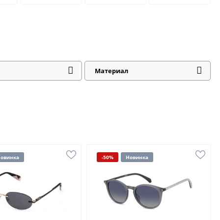
Материал
овинка
-50%
Новинка