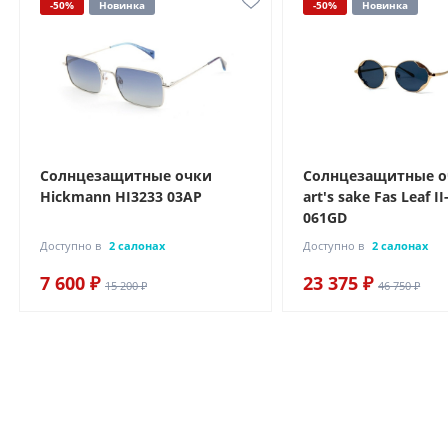
-50%
Новинка
-50%
Новинка
Солнцезащитные очки
Солнцезащитные о
Hickmann HI3233 03AP
art's sake Fas Leaf I
061GD
Доступно в
2 салонах
Доступно в
2 салонах
7 600 ₽
23 375 ₽
15 200 ₽
46 750 ₽