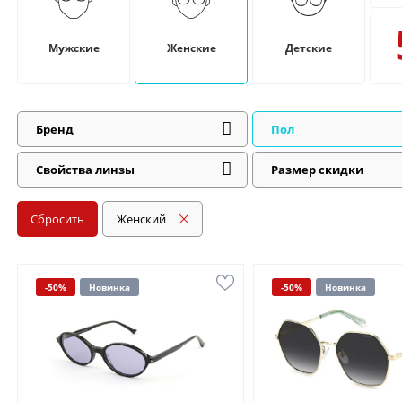
Мужские
Женские
Детские
Бренд
Пол
Свойства линзы
Размер скидки
Сбросить
Женский
-50%
Новинка
-50%
Новинка