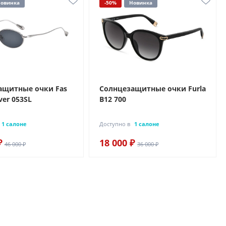
овинка
-50%
Новинка
ащитные очки Fas
Солнцезащитные очки Furla
lver 053SL
B12 700
1 салоне
Доступно в
1 салоне
₽
18 000 ₽
46 000 ₽
36 000 ₽