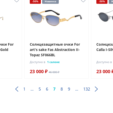
-50%
Новинка
-50%
Н
чки For
Солнцезащитные очки For
Солнцез
I-Gold
art's sake Fas Abstraction II-
Calla I-Si
Topaz SF066BL
Доступно в
1 салоне
Доступно в
23 000 ₽
23 000 
46 000 ₽
1
...
5
6
7
8
9
...
132