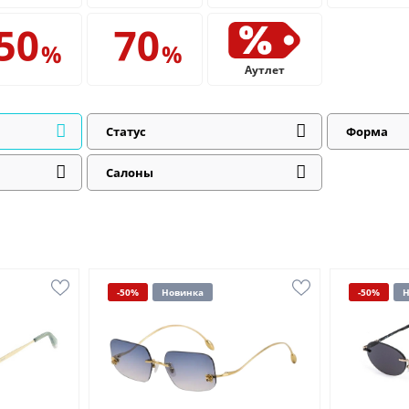
Аутлет
Статус
Форма
Салоны
-50%
Новинка
-50%
Н