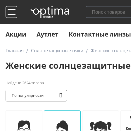
Акции
Аутлет
Контактные линзы
Главная
Солнцезащитные очки
Женские солнце
Женские солнцезащитные
Найдено
2624
товара
По популярности
Ко