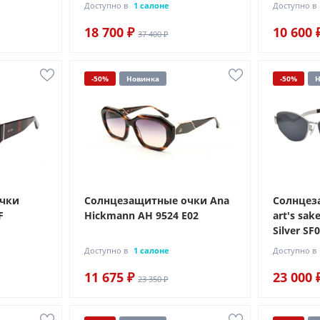
Доступно в
1 салоне
Доступно в
18 700 ₽
10 600 
37 400 ₽
-50%
Новинка
-50%
Н
очки
Солнцезащитные очки Ana
Солнцез
F
Hickmann AH 9524 E02
art's sake
Silver SF
Доступно в
1 салоне
Доступно в
11 675 ₽
23 000 
23 350 ₽