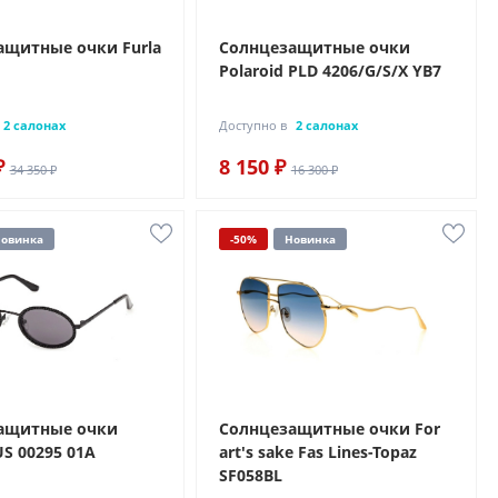
ащитные очки Furla
Солнцезащитные очки
Polaroid PLD 4206/G/S/X YB7
2 салонах
Доступно в
2 салонах
₽
8 150 ₽
34 350 ₽
16 300 ₽
овинка
-50%
Новинка
ащитные очки
Солнцезащитные очки For
S 00295 01A
art's sake Fas Lines-Topaz
SF058BL