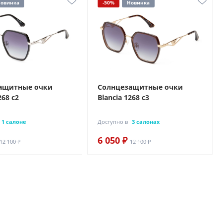
овинка
-50%
Новинка
ащитные очки
Солнцезащитные очки
268 с2
Blancia 1268 с3
1 салоне
Доступно в
3 салонах
6 050 ₽
12 100 ₽
12 100 ₽