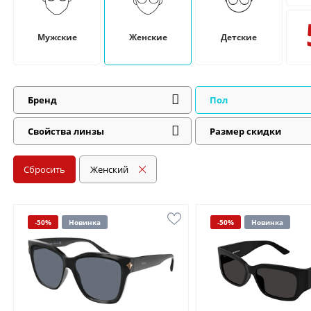
Мужские
Женские
Детские
Бренд
Пол
Свойства линзы
Размер скидки
Сбросить
Женский
-50%
Новинка
-50%
Новинка