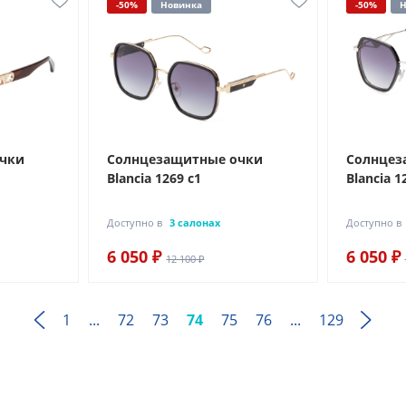
-50%
Новинка
-50%
Н
очки
Солнцезащитные очки
Солнцез
Blancia 1269 с1
Blancia 1
Доступно в
3 салонах
Доступно в
6 050 ₽
6 050 ₽
12 100 ₽
1
...
72
73
74
75
76
...
129