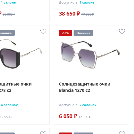
1 салоне
Доступно в
1 салоне
₽
38 650 ₽
58 900 ₽
77 300 ₽
овинка
-50%
Новинка
ащитные очки
Солнцезащитные очки
278 с2
Blancia 1270 с2
4 салонах
Доступно в
2 салонах
6 050 ₽
12 550 ₽
12 100 ₽