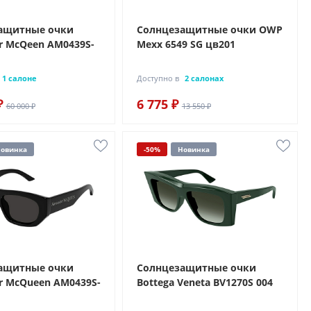
ащитные очки
Солнцезащитные очки OWP
r McQeen AM0439S-
Mexx 6549 SG цв201
1 салоне
Доступно в
2 салонах
₽
6 775 ₽
60 000 ₽
13 550 ₽
овинка
-50%
Новинка
ащитные очки
Солнцезащитные очки
r McQueen AM0439S-
Bottega Veneta BV1270S 004