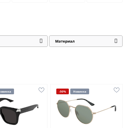
Материал
овинка
-50%
Новинка