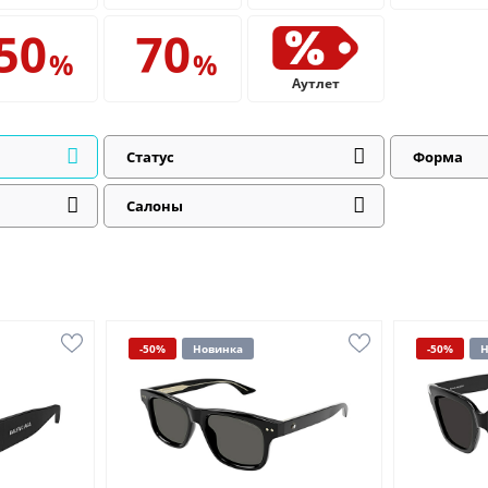
Аутлет
Статус
Форма
Салоны
-50%
Новинка
-50%
Н