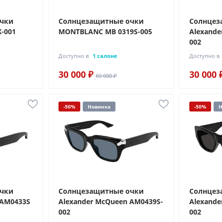
очки
Солнцезащитные очки
Солнцез
K-001
MONTBLANC MB 0319S-005
Alexande
002
Доступно в
1 салоне
Доступно в
30 000 ₽
30 000 
60 000 ₽
-50%
Новинка
-50%
Н
очки
Солнцезащитные очки
Солнцез
 AM0433S
Alexander McQueen AM0439S-
Alexande
002
002