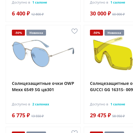
Доступно в
1 салоне
Доступно в
1 салоне
6 400 ₽
30 000 ₽
12 800 ₽
60 000 ₽
-50%
Новинка
-50%
Новинка
Солнцезащитные очки OWP
Солнцезащитные 
Mexx 6549 SG цв301
GUCCI GG 1631S- 00
Доступно в
2 салонах
Доступно в
1 салоне
6 775 ₽
29 475 ₽
13 550 ₽
58 950 ₽